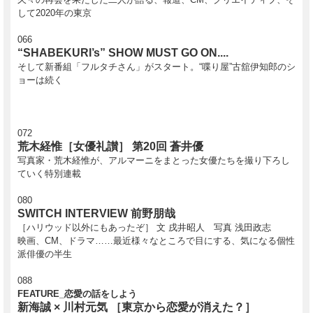
対談：古舘伊知郎×秋元康
して2020年の東京
秋元は古舘の「報道ステーション」時代をどう見ていたのか。
世論と相対するテレビの問題点と可能性などを大いに語り合う！
066
“SHABEKURI’s” SHOW MUST GO ON....
対談：新海誠×川村元気
そして新番組「フルタチさん」がスタート。“喋り屋”古舘伊知郎のシ
SWITCH最新号では社会現象となっている映画『君の名は。』の
ョーは続く
新海誠監督と、作品のプロデューサーである川村元気の対談が実現！
本誌に収まりきらなかった未掲載テキストを特別公開！
072
2016年11月20日発行
荒木経惟［女優礼讃］ 第20回 蒼井優
写真家・荒木経惟が、アルマーニをまとった女優たちを撮り下ろし
ていく特別連載
080
SWITCH INTERVIEW 前野朋哉
［ハリウッド以外にもあったぞ］ 文 戌井昭人 写真 浅田政志
映画、CM、ドラマ……最近様々なところで目にする、気になる個性
派俳優の半生
088
FEATURE_恋愛の話をしよう
新海誠 × 川村元気 ［東京から恋愛が消えた？］