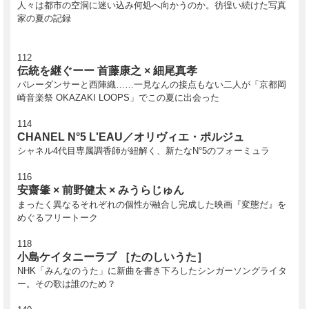
人々は都市の空洞に迷い込み何処へ向かうのか。彷徨い続けた写真
家の夏の記録
112
伝統を継ぐーー 首藤康之 × 細尾真孝
バレーダンサーと西陣織……一見なんの接点もない二人が「京都岡
崎音楽祭 OKAZAKI LOOPS」でこの夏に出会った
114
CHANEL N°5 L'EAU／オリヴィエ・ポルジュ
シャネル4代目専属調香師が紐解く、新たなN°5のフォーミュラ
116
安齋肇 × 前野健太 × みうらじゅん
まったく異なるそれぞれの個性が融合し完成した映画『変態だ』を
めぐるフリートーク
118
小島ケイタニーラブ ［たのしいうた］
NHK「みんなのうた」に新曲を書き下ろしたシンガーソングライタ
ー。その歌は誰のため？