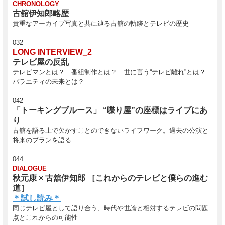
CHRONOLOGY
古舘伊知郎略歴
貴重なアーカイブ写真と共に辿る古舘の軌跡とテレビの歴史
032
LONG INTERVIEW_2
テレビ屋の反乱
テレビマンとは？ 番組制作とは？ 世に言う“テレビ離れ”とは？
バラエティの未来とは？
042
「トーキングブルース」 “喋り屋”の座標はライブにあ
り
古舘を語る上で欠かすことのできないライフワーク。過去の公演と
将来のプランを語る
044
DIALOGUE
秋元康 × 古舘伊知郎 ［これからのテレビと僕らの進む
道］
＊試し読み＊
同じテレビ屋として語り合う、時代や世論と相対するテレビの問題
点とこれからの可能性