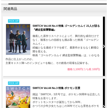
関連商品
PICK UP
SWITCH Vol.44 No.4 特集 ゴールデンカムイ 21人が語る
『網走監獄襲撃編』
徹底した原作リスペクトによって、興行的な成功だけで
なく、観客からの信頼をも掴み取った映画『ゴールデン
カムイ』。
続編となる連続ドラマを経て、最新作がまもなく劇場公
開を迎える。
映画『ゴールデンカムイ 網走監獄襲撃編』は、いかなる
作品に仕上がったのか。
主要キャスト陣へのインタビューを軸に、その創造の現場を記録する。
価格:1,100円(うち税 100円)
PICK UP
SWITCH Vol.44 No.3 特集 ポケモン百景
雑誌「SWITCH」3月号では、ポケモン30周年を記念した
特集をお送りします。
ポケットモンスターが誕生してから30年。
かつての少年少女たちはこの30年でどんな景色をポケモ