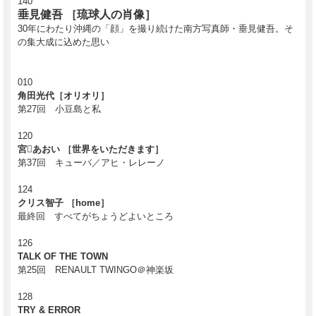
140
垂見健吾 ［琉球人の肖像］
30年にわたり沖縄の「顔」を撮り続けた南方写真師・垂見健吾。そ
の集大成に込めた思い
010
角田光代［オリオリ］
第27回 小豆島と私
120
宮あおい ［世界をいただきます］
第37回 キューバ／アヒ・レレーノ
124
クリス智子 ［home］
最終回 すべてがちょうどよいところ
126
TALK OF THE TOWN
第25回 RENAULT TWINGO＠神楽坂
128
TRY & ERROR