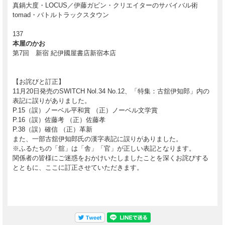
真鍋大度・LOCUS／伊藤ガビン・クリエイターのサバイバル術
tomad・バトルトラックスタウン
137
本屋のかお
第7回 新宿 紀伊國屋書店新宿本店
【お詫びと訂正】
11月20日発売のSWITCH Nol.34 No.12、「特集：古舘伊知郎」内の
表記に誤りがありました。
P.15（誤）ノーベル平和賞 （正）ノーベル文学賞
P.16（誤）佐藤考 （正）佐藤孝
P.38（誤）確信 （正）革新
また、一部古舘伊知郎氏の漢字表記に誤りがありました。
※ふるたちの「舘」は「舎」「官」が正しい表記となります。
関係者の皆様にご迷惑をおかけいたしましたことを深くお詫びする
とともに、ここに訂正させていただきます。