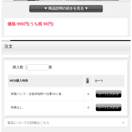
▼ 商品説明の続きを見る ▼
価格:
990円
(うち税 90円)
注文
購入数:
冊
在
WEB購入特典
カート
庫
○
特製パンフ：古舘伊知郎ー仕事10ヶ条
○
特典なし
返品についての詳細はこちら