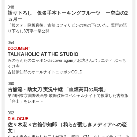
048
語り下ろし 仮名手本トーキングフルーツ ー空白の2
ヵ月ー
「報ステ」降板直後、古舘はフィリピンの空の下にいた。驚愕の語
り下ろし3万字一挙公開
054
DOCUMENT
SWITCH WEB 特典：『古舘伊知郎ー仕事10カ条』付
TALKAHOLIC AT THE STUDIO
みのもんたのニッポンdiscover again／お坊さんバラエティ ぶっち
き！
ゃけ寺
古舘伊知郎のオールナイトニッポンGOLD
特集：古舘伊知郎
060
TALKAHOLIC
古舘流・助太刀 実況中継 「血煙高田の馬場」
しゃべくる魂 テレビ屋の反乱
第29回東京国際映画祭 歌舞伎座スペシャルナイトで披露した古舘版
「弁士」をレポート
バラエティ番組へと帰還を果たした古舘伊知郎を。
この男の血潮が、情念が、日本を、テレビをもっと面白くする。
062
しゃべくることに命をかける男を追った、渾身の総力特集！
DIALOGUE
佐々木宏 × 古舘伊知郎 ［我らが愛しきメディアへの恋
文］
【SWITCH WEB限定公開！】
久々の再会を果たした二人が語る、報道、CM、クリエイティブ、そ