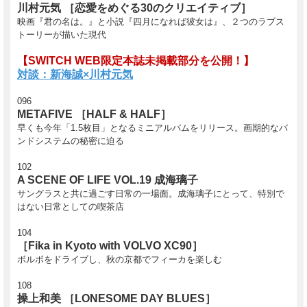
川村元気 ［恋愛をめぐる30のクリエイティブ］
映画『君の名は。』と小説『四月になれば彼女は』、２つのラブス
トーリーが描いた現代
【SWITCH WEB限定本誌未掲載部分を公開！】
対談：新海誠×川村元気
096
METAFIVE ［HALF & HALF］
早くも今年「1.5枚目」となるミニアルバムをリリース。画期的なバ
ンドシステムの秘密に迫る
102
A SCENE OF LIFE VOL.19 成海璃子
サングラスと共に過ごす日常の一場面。成海璃子にとって、特別で
はない日常としての喫茶店
104
［Fika in Kyoto with VOLVO XC90］
ボルボをドライブし、秋の京都でフィーカを楽しむ
108
操上和美 ［LONESOME DAY BLUES］