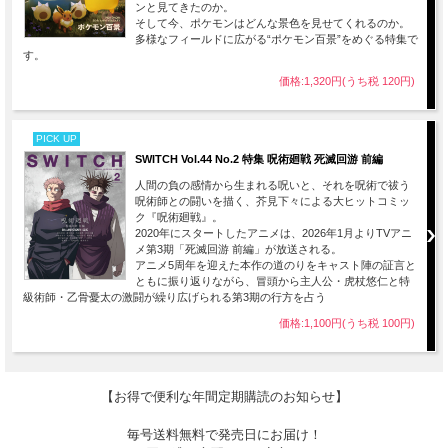
ンと見てきたのか。
そして今、ポケモンはどんな景色を見せてくれるのか。
多様なフィールドに広がる“ポケモン百景”をめぐる特集で
す。
価格:1,320円(うち税 120円)
PICK UP
SWITCH Vol.44 No.2 特集 呪術廻戦 死滅回游 前編
人間の負の感情から生まれる呪いと、それを呪術で祓う
呪術師との闘いを描く、芥見下々による大ヒットコミッ
ク『呪術廻戦』。
2020年にスタートしたアニメは、2026年1月よりTVアニ
メ第3期「死滅回游 前編」が放送される。
アニメ5周年を迎えた本作の道のりをキャスト陣の証言と
ともに振り返りながら、冒頭から主人公・虎杖悠仁と特
級術師・乙骨憂太の激闘が繰り広げられる第3期の行方を占う
価格:1,100円(うち税 100円)
【お得で便利な年間定期購読のお知らせ】
毎号送料無料で発売日にお届け！