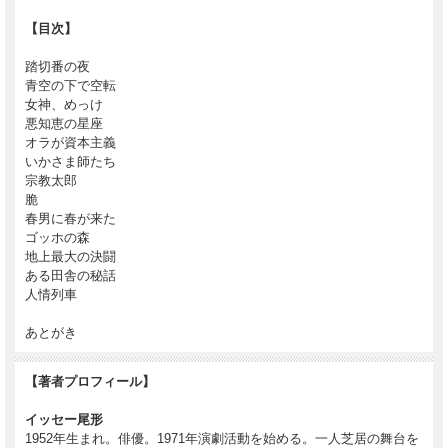
【目次】
踏切番の夜
青空の下で空転
女神、めっけ
悪知恵の星座
オラが資本主義
いかさま師たち
宗教太郎
脆
春男に春が来た
ゴッホの森
地上最大の決闘
ある田舎の秘話
人情列車
あとがき
【著者プロフィール】
イッセー尾形
1952年生まれ。俳優。1971年演劇活動を始める。一人芝居の舞台を