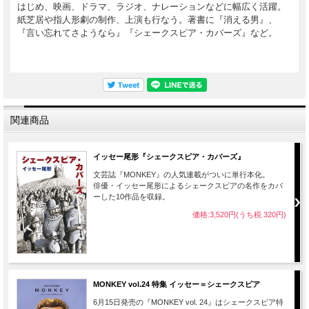
はじめ、映画、ドラマ、ラジオ、ナレーションなどに幅広く活躍。
紙芝居や指人形劇の制作、上演も行なう。著書に『消える男』、
『言い忘れてさようなら』『シェークスピア・カバーズ』など。
関連商品
イッセー尾形『シェークスピア・カバーズ』
文芸誌『MONKEY』の人気連載がついに単行本化。
俳優・イッセー尾形によるシェークスピアの名作をカバ
ーした10作品を収録。
価格:3,520円(うち税 320円)
MONKEY vol.24 特集 イッセー＝シェークスピア
6月15日発売の『MONKEY vol. 24』はシェークスピア特