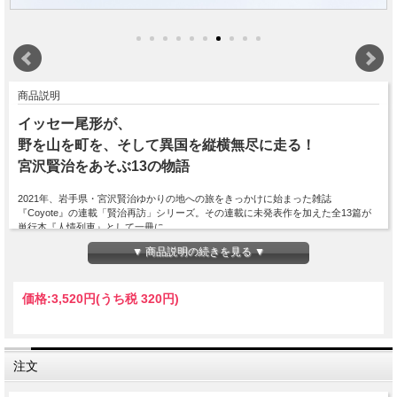
商品説明
イッセー尾形が、
野を山を町を、そして異国を縦横無尽に走る！
宮沢賢治をあそぶ13の物語
2021年、岩手県・宮沢賢治ゆかりの地への旅をきっかけに始まった雑誌
『Coyote』の連載「賢治再訪」シリーズ。その連載に未発表作を加えた全13篇が
単行本『人情列車』として一冊に。
「銀河鉄道の夜」「よだかの星」「風の又三郎」など、宮沢賢治作品に着想を得て
▼ 商品説明の続きを見る ▼
創作されたいわゆる“カバー”。しかし、もはや一読してもどの作品が原作かわから
ないほどのアレンジを効かせた、人間味とユーモア溢れる“イッセー節”が炸裂！
イッセー尾形本人が全作品に寄せて描いた挿画もカラーで収録。
価格:
3,520円
(うち税 320円)
ここまで書いていいのかと思いましたが、
賢治さんも頷いてくれるさ、という作品です。
注文
——イッセー尾形