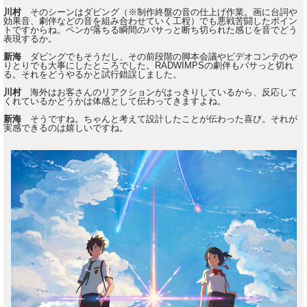
川村
そのシーンはダビング（※制作終盤の音の仕上げ作業。画に台詞や
効果音、劇伴などの音を組み合わせていく工程）でも悪戦苦闘したポイン
トですからね。ペンが落ちる瞬間のバサっと断ち切られた感じを音でどう
表現するか。
新海
ダビングでもそうだし、その前段階の脚本会議やビデオコンテのや
りとりでも大事にしたところでした。RADWIMPSの劇伴もバサっと切れ
る。それをどうやるかと試行錯誤しました。
川村
海外はお客さんのリアクションがはっきりしているから、反応して
くれているかどうかは体感として伝わってきますよね。
新海
そうですね。ちゃんと考えて設計したことが伝わった喜び。それが
実感できるのは嬉しいですね。