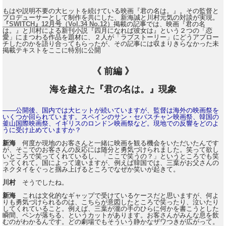
もはや説明不要の大ヒットを続けている映画『君の名は。』。その監督と
プロデューサーとして制作を共にした、新海誠と川村元気の対談が実現。
『SWITCH』12月号（Vol.34 No.12）
掲載の記事では、映画『君の名
は。』と川村による新刊小説『四月になれば彼女は』という２つの「恋
愛」にまつわる作品を題材に、２人が「ラブストーリー」にどうアプロー
チしたのかを語り合ってもらったが、その記事には収まりきらなかった未
掲載テキストをここに特別に公開
《 前編 》
海を越えた『君の名は。』現象
――公開後、国内では大ヒットが続いていますが、監督は海外の映画祭を
いくつか回られています。スペインのサン・セバスチャン映画祭、韓国の
釜山国際映画祭、イギリスのロンドン映画祭など。現地での反響をどのよ
うに受け止めていますか？
新海
何度か現地のお客さんと一緒に映画を観る機会をいただいたんです
が、そこでのお客さんの反応には随分と勇気づけられました。笑って欲し
いところで笑ってくれているし、「ここで笑うの？」というところでも笑
ってくれて。国によって違いますが、例えば韓国では、三葉がお父さんの
ネクタイをぐっと掴み上げるところでなぜか笑いが起きて。
川村
そうでしたね。
新海
これは文化的なギャップで受けているケースだと思いますが、何よ
りも勇気づけられるのは、こちらが意図したところで笑ったり、泣いたり
してくれていること。例えば、三葉が瀧の手のひらに何かを書こうとした
瞬間、ペンが落ちる、というカットがあります。お客さんがみんな息を飲
むのがわかるんです。どの劇場でもそういう静かなザワつきが広がって。