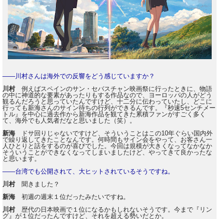
――川村さんは海外での反響をどう感じていますか？
川村
例えばスペインのサン・セバスチャン映画祭に行ったときに、物語
の中に神道的な要素があったりもする作品なので、ヨーロッパの人がどう
観るんだろうと思っていたんですけど、十二分に伝わっていたし、どこに
行っても新海さんのサイン待ちの行列ができるんです。『秒速5センチメー
トル』を中心に過去作から新海作品を観てきた累積ファンがすごく多く
て、海外でも人気者だなと思いました（笑）。
新海
ドサ回りじゃないですけど、そういうことはこの10年ぐらい国内外
で繰り返してきたことなんです。何時間もサイン会をやって、お客さん一
人ひとりと話をするのが喜びでした。今回は規模が大きくなってなかなか
そういうことができなくなってしまいましたけど、やってきて良かったな
と思います。
――台湾でも公開されて、大ヒットされているそうですね。
川村
聞きました？
新海
初週の週末１位だったみたいですね。
川村
歴代の日本映画で１位になるかもしれないそうです。今まで『リン
グ』が１位だったんですけど、それを超える勢いだとか。