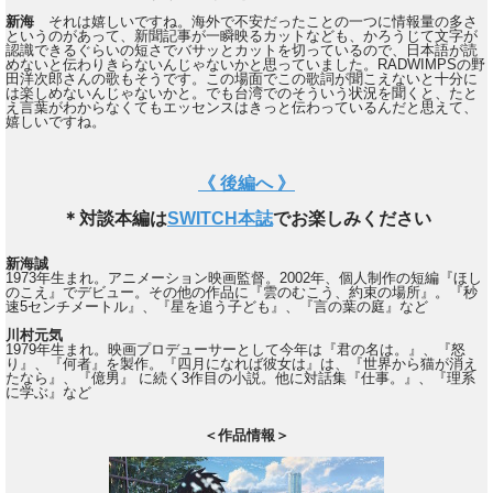
新海
それは嬉しいですね。海外で不安だったことの一つに情報量の多さ
というのがあって、新聞記事が一瞬映るカットなども、かろうじて文字が
認識できるぐらいの短さでバサッとカットを切っているので、日本語が読
めないと伝わりきらないんじゃないかと思っていました。RADWIMPSの野
田洋次郎さんの歌もそうです。この場面でこの歌詞が聞こえないと十分に
は楽しめないんじゃないかと。でも台湾でのそういう状況を聞くと、たと
え言葉がわからなくてもエッセンスはきっと伝わっているんだと思えて、
嬉しいですね。
《 後編へ 》
＊対談本編は
SWITCH本誌
でお楽しみください
新海誠
1973年生まれ。アニメーション映画監督。2002年、個人制作の短編『ほし
のこえ』でデビュー。その他の作品に『雲のむこう、約束の場所』。『秒
速5センチメートル』、『星を追う子ども』、『言の葉の庭』など
川村元気
1979年生まれ。映画プロデューサーとして今年は『君の名は。』、『怒
り』、『何者』を製作。『四月になれば彼女は』は、『世界から猫が消え
たなら』、『億男』 に続く3作目の小説。他に対話集『仕事。』、『理系
に学ぶ』など
＜作品情報＞