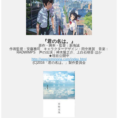
『君の名は。』
原作・脚本・監督：新海誠
作画監督：安藤雅司 キャラクターデザイン：田中将賀 音楽：
RADWIMPS 声の出演：神木隆之介、上白石萌音 ほか
★現在公開中
http://www.kiminona.com/index.html
(C)2016「君の名は。」製作委員会