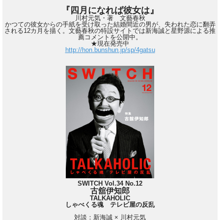
『四月になれば彼女は』
川村元気・著 文藝春秋
かつての彼女からの手紙を受け取った結婚間近の男が、失われた恋に翻弄
される12カ月を描く。文藝春秋の特設サイトでは新海誠と星野源による推
薦コメントを公開中。
★現在発売中
http://hon.bunshun.jp/sp/4gatsu
SWITCH Vol.34 No.12
古舘伊知郎
TALKAHOLIC
しゃべくる魂 テレビ屋の反乱
対談：新海誠 × 川村元気