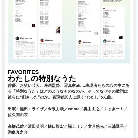
FAVORITES
わたしの特別なうた
俳優、お笑い芸人、映画監督、写真家etc…表現者たちの心の中にあ
る「特別なうた」はどのようなものなのか。そしてなぜその歌詞は
彼らに“刺さった”のか。表現者20人に訊く“わたし”の1曲。
出演：池田エライザ／今泉力哉／emma／奥山由之／くっきー！／
佐久間由衣
高橋茂雄／濱田英明／樋口毅宏／福士リナ／文月悠光／三浦透子／
満島真之介