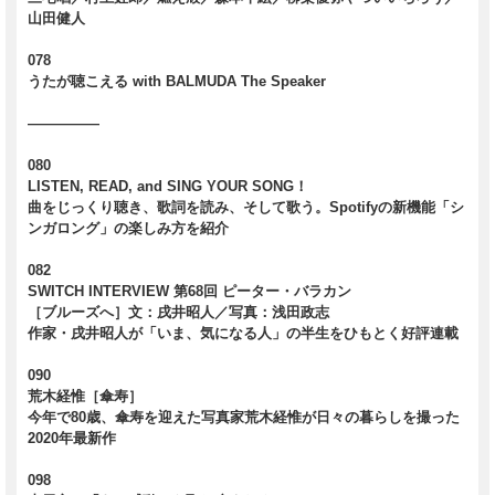
山田健人
078
うたが聴こえる with BALMUDA The Speaker
―――――
080
LISTEN, READ, and SING YOUR SONG！
曲をじっくり聴き、歌詞を読み、そして歌う。Spotifyの新機能「シ
ンガロング」の楽しみ方を紹介
082
SWITCH INTERVIEW 第68回 ピーター・バラカン
［ブルーズへ］文：戌井昭人／写真：浅田政志
作家・戌井昭人が「いま、気になる人」の半生をひもとく好評連載
090
荒木経惟［傘寿］
今年で80歳、傘寿を迎えた写真家荒木経惟が日々の暮らしを撮った
2020年最新作
098