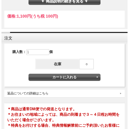
▼ 商品説明の続きを見る ▼
大切なうたを深く、味わい尽くすための道しるべとしての「うたのこ
とば」特集――
価格:
1,100円
(うち税 100円)
松本隆／佐野元春／aiko／岸田繁／川谷絵音／中村佳穂
注文
2020年5月20日発行
購入数：
個
在庫
○
返品についての詳細はこちら
＊商品は通常DM便での発送となります。
＊お住まいの地域によっては、商品の到着まで３～４日程お時間を
いただく場合がございます。
＊特典をお付けする場合、特典情報解禁前にご予約頂いたお客様に