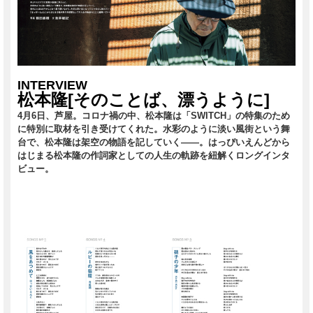
INTERVIEW
松本隆[そのことば、漂うように]
4月6日、芦屋。コロナ禍の中、松本隆は「SWITCH」の特集のため
に特別に取材を引き受けてくれた。水彩のように淡い風街という舞
台で、松本隆は架空の物語を記していく――。はっぴいえんどから
はじまる松本隆の作詞家としての人生の軌跡を紐解くロングインタ
ビュー。