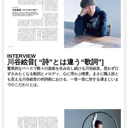
INTERVIEW
川谷絵音[ “詩”とは違う“歌詞”]
驚異的なペースで数々の楽曲を生み出し続ける川谷絵音。思わず口
ずさみたくなる歌詞とメロディ、心に浮かぶ情景。まさに職人技と
も言える川谷絵音の作詞術における、一音一音に対する凄まじいま
でのこだわりとは。