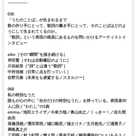
―――――
036
「うたのことば」が生まれるまで
歌の作り手にとって、歌詞の書き手にとって、そのことばはどのよ
うにして生まれてくるのか。
「歌詞」という表現の根底にあるものを問いかけるアーティストイ
ンタビュー
aiko［その“瞬間”を描き続ける］
岸田繁［それは自動書記のように］
川谷絵音［“詩”とは違う“歌詞”］
中村佳穂［日常に点を打っていく］
佐野元春［未来をも凌駕するノスタルジー］
068
私の特別なうた
誰もが心の中に「自分だけの特別なうた」を持っている。表現者20
人に訊く“わたし”の1曲
emma／池田エライザ／今泉力哉／奥山由之／くっきー！／佐久間
由衣
高橋茂雄／濱田英明／樋口毅宏／福士リナ／文月悠光／三浦透子／
満島真之介
三宅唱／村上虹郎／燃え殻／森本千絵／柳楽優弥やついいちろう／