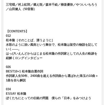
三宅唱／村上虹郎／燃え殻／森本千絵／柳楽優弥／やついいちろう
／山田健人（50音順）
【CONTENTS】
012
松本隆［そのことば、漂うように］
水彩のように淡い風街という舞台で、松本隆は架空の物語を記して
いく――。
はっぴいえんどからはじまる松本隆の作詞家としての人生の軌跡を
紐解くロングインタビュー
026
BEST10+1 松本隆自選作詞
作詞家人生50年、2400曲を超える作詞曲から選ばれた珠玉の10曲＋
1曲を自ら解説
034
ESSAY 松本隆
ぼくたちにとっての伝統の問題 僕らの「日本」をみつけよう