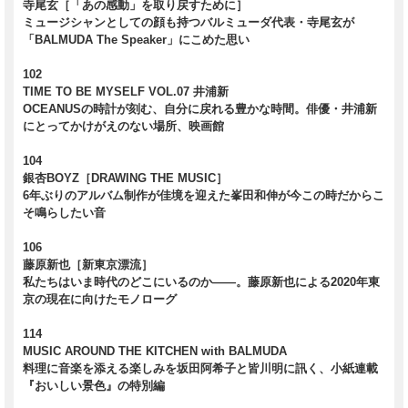
寺尾玄［「あの感動」を取り戻すために］
ミュージシャンとしての顔も持つバルミューダ代表・寺尾玄が
「BALMUDA The Speaker」にこめた思い
102
TIME TO BE MYSELF VOL.07 井浦新
OCEANUSの時計が刻む、自分に戻れる豊かな時間。俳優・井浦新
にとってかけがえのない場所、映画館
104
銀杏BOYZ［DRAWING THE MUSIC］
6年ぶりのアルバム制作が佳境を迎えた峯田和伸が今この時だからこ
そ鳴らしたい音
106
藤原新也［新東京漂流］
私たちはいま時代のどこにいるのか――。藤原新也による2020年東
京の現在に向けたモノローグ
114
MUSIC AROUND THE KITCHEN with BALMUDA
料理に音楽を添える楽しみを坂田阿希子と皆川明に訊く、小紙連載
『おいしい景色』の特別編