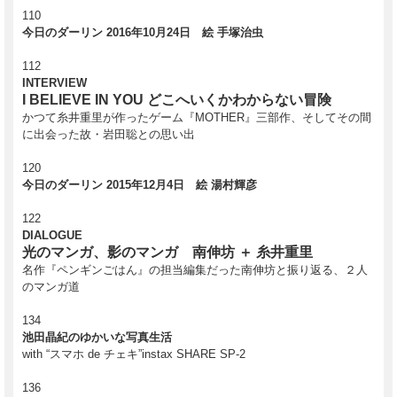
谷川俊太郎×糸井重里×下田昌克の鼎談内容を完全掲載
110
・「おいしい生活」と題し、
伊藤まさこ
などとの日本人の食をめぐる対談を掲載
今日のダーリン 2016年10月24日 絵 手塚治虫
・水曜ミーティング特別篇
「信用農業論」
毎週水曜に行われる「ほぼ日」の全社ミーティングで糸井重里が語った、「信用
とは何か」
112
・東日本大震災以降に始めた東北での
ツリーハウスプロジェクト
について
INTERVIEW
など、
I BELIEVE IN YOU どこへいくかわからない冒険
「株式会社ほぼ日」としての新たな船出と、自身のこれまでとこれからについて
かつて糸井重里が作ったゲーム『MOTHER』三部作、そしてその間
糸井重里が「ほぼ」すべてを語った10万字の記録、完全保存版特集です。
に出会った故・岩田聡との思い出
＊イベント情報＊
120
特集 ほぼ糸井重里 発刊記念
今日のダーリン 2015年12月4日 絵 湯村輝彦
『 あふれたこと展 』開催
誌面を彩ったイラストレーションの展示やスタンプラリー・おみくじ
122
企画、
DIALOGUE
「下田昌克さんの似顔絵サービス」など開催！
光のマンガ、影のマンガ 南伸坊 ＋ 糸井重里
期間2月18日～2月26日 / 場所TOBICHI②、Rainy Day
名作『ペンギンごはん』の担当編集だった南伸坊と振り返る、２人
Bookstore&Café
のマンガ道
＊『 あふれたこと展 』の詳細は
こちら
134
池田晶紀のゆかいな写真生活
with “スマホ de チェキ”instax SHARE SP-2
2017年2月20日発行
136