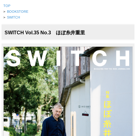
TOP
>
BOOKSTORE
>
SWITCH
SWITCH Vol.35 No.3 ほぼ糸井重里