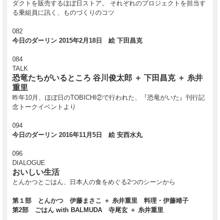
ダクトを販売するほぼ日ストア。 それぞれのプロジェクトを担当す
る乗組員に訊く、ものづくりのコツ
082
今日のダーリン 2015年2月18日 絵 下田昌克
084
TALK
SWITCH 2017年3月号は、
恐竜たちがいるところ 谷川俊太郎 ＋ 下田昌克 ＋ 糸井
「株式会社ほぼ日」として新たなスタートをきった糸井重里を特集します。
重里
昨年10月、ほぼ日のTOBICHI②で行われた、『恐竜がいた』刊行記
本特集では、糸井が本誌のために書き下ろした貴重な
短篇「夢で会いましょう」
を
はじめとし、以前「ほぼ日」で連載された糸井と小誌編集長・新井敏記による、
念トークイベントより
お互いの
メディア作りに関する対談
の完全版を掲載のほか、
戌井昭人
による小誌
インタビュー連載「SWITCH INTERVIEW」での、
糸井の生い立ちから今に到るま
094
でのロングインタビュー
、
「ほぼ日ストア探検」
と題した、「ほぼ日」の各プロ
今日のダーリン 2016年11月5日 絵 安西水丸
ジェクト担当による ものづくりのコツを徹底解剖など、小誌とのコラボレーショ
ンコンテンツが盛りだくさんです。
096
また、糸井が手がけた大人気ゲーム
「MOTHER」
創作の秘密を探るインタビュー
DIALOGUE
や、
漫画家になりたかった
と語る糸井と
イラストレーター南伸坊
による 漫画をテ
おいしい生活
ーマにした
対談「光のマンガ、影のマンガ」
は歴史に残る名対談です。
とんかつとごはん、日本人の食をめぐる2つのシーンから
その他のコンテンツとしては、
第１部 とんかつ 伊藤まさこ ＋ 糸井重里 料理・伊藤靖子
・「ほぼ日」で毎日更新される糸井が紡ぐエッセイのようなもの
「今日のダーリ
ン」の特別版
を7篇掲載
第2部 ごはん with BALMUDA 寺尾玄 ＋ 糸井重里
・昨年ほぼ日の
「TOBICHI②」
で開催された「恐竜がいた展」での、