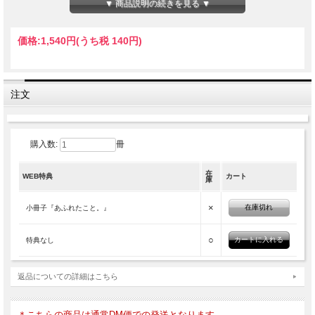
▼ 商品説明の続きを見る ▼
価格:
1,540円
(うち税 140円)
注文
購入数:
冊
在
WEB特典
カート
庫
×
在庫切れ
小冊子『あふれたこと。』
○
特典なし
返品についての詳細はこちら
＊こちらの商品は通常DM便での発送となります。