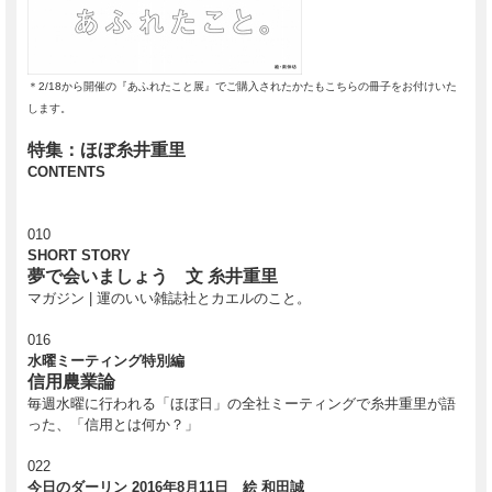
＊2/18から開催の『あふれたこと展』でご購入されたかたもこちらの冊子をお付けいた
します。
特集：ほぼ糸井重里
CONTENTS
010
SHORT STORY
夢で会いましょう 文 糸井重里
マガジン | 運のいい雑誌社とカエルのこと。
016
水曜ミーティング特別編
信用農業論
毎週水曜に行われる「ほぼ日」の全社ミーティングで糸井重里が語
った、「信用とは何か？」
022
今日のダーリン 2016年8月11日 絵 和田誠