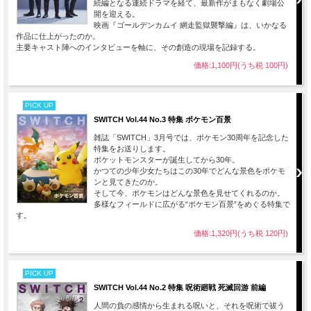
続編となる連続ドラマを経て、最新作がまもなく劇場公
開を迎える。
映画『ゴールデンカムイ 網走監獄襲撃編』は、いかなる
作品に仕上がったのか。
主要キャスト陣へのインタビューを軸に、その創造の現場を記録する。
価格:1,100円(うち税 100円)
PICK UP
SWITCH Vol.44 No.3 特集 ポケモン百景
雑誌「SWITCH」3月号では、ポケモン30周年を記念した
特集をお送りします。
ポケットモンスターが誕生してから30年。
かつての少年少女たちはこの30年でどんな景色をポケモ
ンと見てきたのか。
そして今、ポケモンはどんな景色を見せてくれるのか。
多様なフィールドに広がる“ポケモン百景”をめぐる特集で
す。
価格:1,320円(うち税 120円)
PICK UP
SWITCH Vol.44 No.2 特集 呪術廻戦 死滅回游 前編
人間の負の感情から生まれる呪いと、それを呪術で祓う