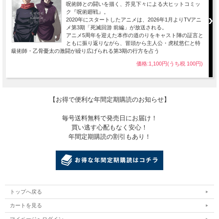
呪術師との闘いを描く、芥見下々による大ヒットコミッ
ク『呪術廻戦』。
2020年にスタートしたアニメは、2026年1月よりTVアニ
メ第3期「死滅回游 前編」が放送される。
アニメ5周年を迎えた本作の道のりをキャスト陣の証言と
ともに振り返りながら、冒頭から主人公・虎杖悠仁と特
級術師・乙骨憂太の激闘が繰り広げられる第3期の行方を占う
価格:1,100円(うち税 100円)
【お得で便利な年間定期購読のお知らせ】
毎号送料無料で発売日にお届け！
買い逃す心配もなく安心！
年間定期購読の割引もあり！
トップへ戻る
カートを見る
マイページへログイン