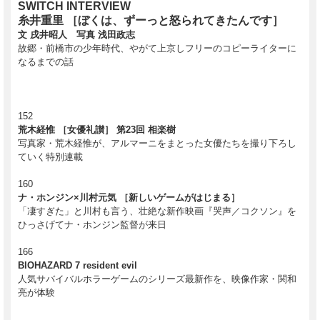
SWITCH INTERVIEW
糸井重里 ［ぼくは、ずーっと怒られてきたんです］
文 戌井昭人 写真 浅田政志
故郷・前橋市の少年時代、やがて上京しフリーのコピーライターに
なるまでの話
152
荒木経惟 ［女優礼讃］ 第23回 相楽樹
写真家・荒木経惟が、アルマーニをまとった女優たちを撮り下ろし
ていく特別連載
160
ナ・ホンジン×川村元気 ［新しいゲームがはじまる］
「凄すぎた」と川村も言う、壮絶な新作映画『哭声／コクソン』を
ひっさげてナ・ホンジン監督が来日
166
BIOHAZARD 7 resident evil
人気サバイバルホラーゲームのシリーズ最新作を、映像作家・関和
亮が体験