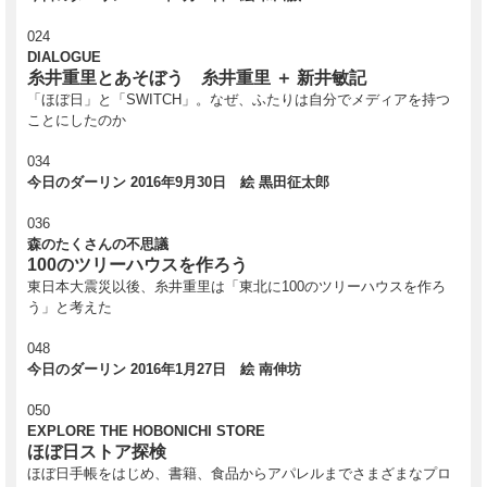
024
DIALOGUE
糸井重里とあそぼう 糸井重里 ＋ 新井敏記
「ほぼ日」と「SWITCH」。なぜ、ふたりは自分でメディアを持つ
ことにしたのか
034
今日のダーリン 2016年9月30日 絵 黒田征太郎
036
森のたくさんの不思議
100のツリーハウスを作ろう
東日本大震災以後、糸井重里は「東北に100のツリーハウスを作ろ
う」と考えた
048
今日のダーリン 2016年1月27日 絵 南伸坊
050
EXPLORE THE HOBONICHI STORE
ほぼ日ストア探検
ほぼ日手帳をはじめ、書籍、食品からアパレルまでさまざまなプロ