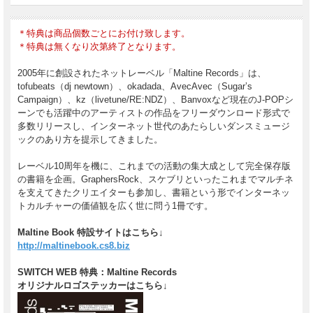
＊特典は商品個数ごとにお付け致します。
＊特典は無くなり次第終了となります。
2005年に創設されたネットレーベル「Maltine Records」は、
tofubeats（dj newtown）、okadada、AvecAvec（Sugar’s
Campaign）、kz（livetune/RE:NDZ）、Banvoxなど現在のJ-POPシ
ーンでも活躍中のアーティストの作品をフリーダウンロード形式で
多数リリースし、インターネット世代のあたらしいダンスミュージ
ックのあり方を提示してきました。
レーベル10周年を機に、これまでの活動の集大成として完全保存版
の書籍を企画。GraphersRock、スケブリといったこれまでマルチネ
を支えてきたクリエイターも参加し、書籍という形でインターネッ
トカルチャーの価値観を広く世に問う1冊です。
Maltine Book 特設サイトはこちら↓
http://maltinebook.cs8.biz
SWITCH WEB 特典：Maltine Records
オリジナルロゴステッカーはこちら↓