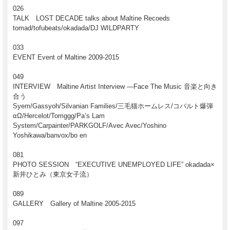
026
TALK LOST DECADE talks about Maltine Recoeds
tomad/tofubeats/okadada/DJ WILDPARTY
033
EVENT Event of Maltine 2009-2015
049
INTERVIEW Maltine Artist Interview ―Face The Music 音楽と向き
合う
Syem/Gassyoh/Silvanian Families/三毛猫ホームレス/コバルト爆弾
αΩ/Hercelot/Tomggg/Pa’s Lam
System/Carpainter/PARKGOLF/Avec Avec/Yoshino
Yoshikawa/banvox/bo en
081
PHOTO SESSION “EXECUTIVE UNEMPLOYED LIFE” okadada×
新井ひとみ（東京女子流）
089
GALLERY Gallery of Maltine 2005-2015
097