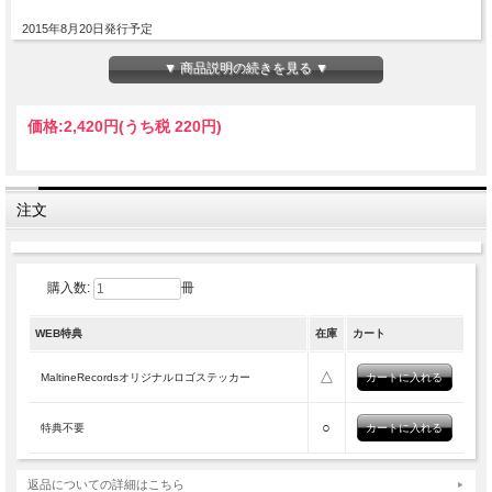
2015年8月20日発行予定
▼ 商品説明の続きを見る ▼
価格:
2,420円
(うち税 220円)
注文
購入数:
冊
WEB特典
在庫
カート
△
MaltineRecordsオリジナルロゴステッカー
○
特典不要
返品についての詳細はこちら