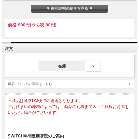
・米津玄師インタビュー
▼ 商品説明の続きを見る ▼
・様々な表現者たちが語る、越境するゲームカルチャー
…and more!!
価格:
990円
(うち税 90円)
注文
2022年2月20日発行
在庫
×
返品についての詳細はこちら
＊商品は通常DM便での発送となります。
＊お住まいの地域によっては、商品の到着まで３～４日程お時間を
いただく場合がございます。
SWITCH年間定期購読のご案内