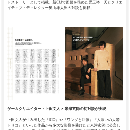
トストーリーとして掲載。新CMで監督を務めた児玉裕一氏とクリエ
イティブ・ディレクター奥山雄太氏の対談も掲載。
ゲームクリエイター・上田文人 × 米津玄師の初対談が実現
上田文人が生み出した『ICO』や『ワンダと巨像』『人喰いの大鷲
トリコ』といった作品から多大な影響を受けたと米津玄師は公言し