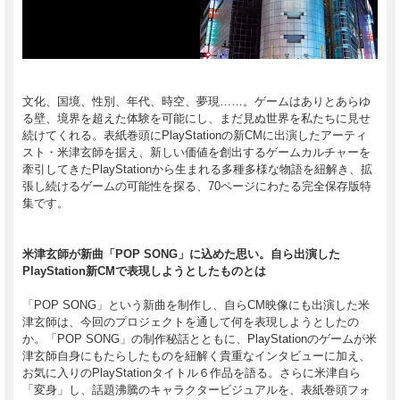
文化、国境、性別、年代、時空、夢現……。ゲームはありとあらゆ
る壁、境界を超えた体験を可能にし、まだ見ぬ世界を私たちに見せ
続けてくれる。表紙巻頭にPlayStationの新CMに出演したアーティ
スト・米津玄師を据え、新しい価値を創出するゲームカルチャーを
牽引してきたPlayStationから生まれる多種多様な物語を紐解き、拡
張し続けるゲームの可能性を探る、70ページにわたる完全保存版特
集です。
米津玄師が新曲「POP SONG」に込めた思い。自ら出演した
PlayStation新CMで表現しようとしたものとは
「POP SONG」という新曲を制作し、自らCM映像にも出演した米
津玄師は、今回のプロジェクトを通して何を表現しようとしたの
か。「POP SONG」の制作秘話とともに、PlayStationのゲームが米
津玄師自身にもたらしたものを紐解く貴重なインタビューに加え、
お気に入りのPlayStationタイトル６作品を語る。さらに米津自ら
「変身」し、話題沸騰のキャラクタービジュアルを、表紙巻頭フォ