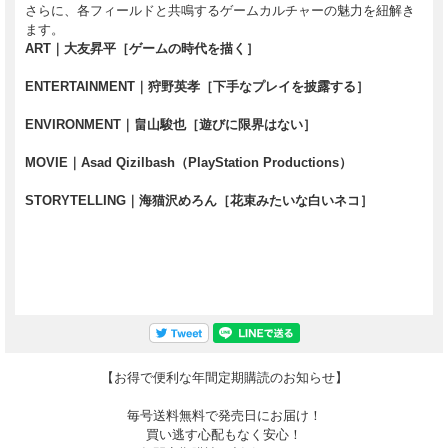
さらに、各フィールドと共鳴するゲームカルチャーの魅力を紐解き
ます。
ART｜大友昇平［ゲームの時代を描く］
ENTERTAINMENT｜狩野英孝［下手なプレイを披露する］
ENVIRONMENT｜畠山駿也［遊びに限界はない］
MOVIE｜Asad Qizilbash（PlayStation Productions）
STORYTELLING｜海猫沢めろん［花束みたいな白いネコ］
【お得で便利な年間定期購読のお知らせ】
毎号送料無料で発売日にお届け！
買い逃す心配もなく安心！