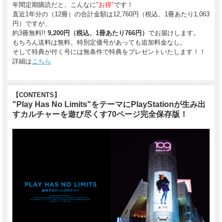
年間定期購読だと、こんなに
"お得"
です！
直近1年分の（12冊）の合計金額は12,760円（税込、1冊あたり1,063
円）ですが、
約3冊無料!!
9,200円（税込、1冊あたり766円）
でお届けします。
もちろん送料は無料。特別定価号があっても追加料金なし。
そして特典が付く号には無条件で特典をプレゼントいたします！！
詳細は
こちら
【CONTENTS】
"Play Has No Limits"をテーマにPlayStationが生み出
すカルチャーを遊び尽くす70ページ完全保存版！