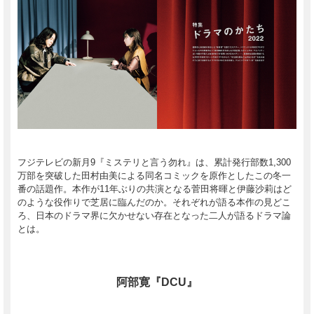
フジテレビの新月9『ミステリと言う勿れ』は、累計発行部数1,300
万部を突破した田村由美による同名コミックを原作としたこの冬一
番の話題作。本作が11年ぶりの共演となる菅田将暉と伊藤沙莉はど
のような役作りで芝居に臨んだのか。それぞれが語る本作の見どこ
ろ、日本のドラマ界に欠かせない存在となった二人が語るドラマ論
とは。
阿部寛『DCU』