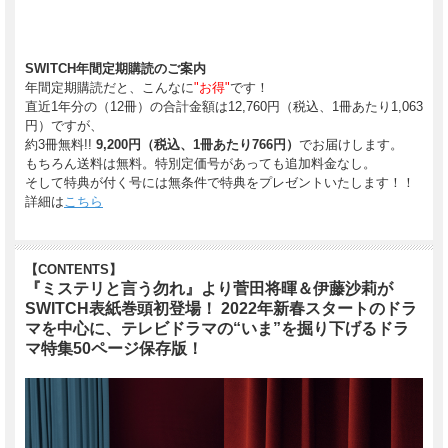
SWITCH年間定期購読のご案内
年間定期購読だと、こんなに
"お得"
です！
直近1年分の（12冊）の合計金額は12,760円（税込、1冊あたり1,063
円）ですが、
約3冊無料!!
9,200円（税込、1冊あたり766円）
でお届けします。
もちろん送料は無料。特別定価号があっても追加料金なし。
そして特典が付く号には無条件で特典をプレゼントいたします！！
詳細は
こちら
【CONTENTS】
『ミステリと言う勿れ』より菅田将暉＆伊藤沙莉が
SWITCH表紙巻頭初登場！ 2022年新春スタートのドラ
マを中心に、テレビドラマの“いま”を掘り下げるドラ
マ特集50ページ保存版！