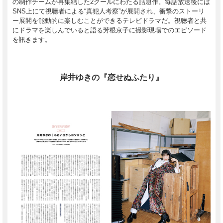
の制作チームが再集結した2クールにわたる話題作。毎話放送後には
SNS上にて視聴者による“真犯人考察”が展開され、衝撃のストーリ
ー展開を能動的に楽しむことができるテレビドラマだ。視聴者と共
にドラマを楽しんでいると語る芳根京子に撮影現場でのエピソード
を訊きます。
岸井ゆきの『恋せぬふたり』