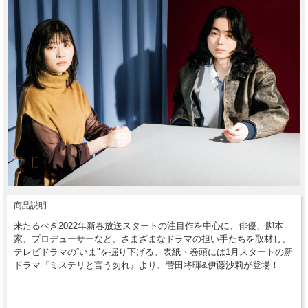
商品説明
来たるべき2022年新春放送スタートの注目作を中心に、俳優、脚本
家、プロデューサーなど、さまざまなドラマの担い手たちを取材し、
テレビドラマの“いま"を掘り下げる。表紙・巻頭には1月スタートの新
ドラマ『ミステリと言う勿れ』より、菅田将暉&伊藤沙莉が登場！