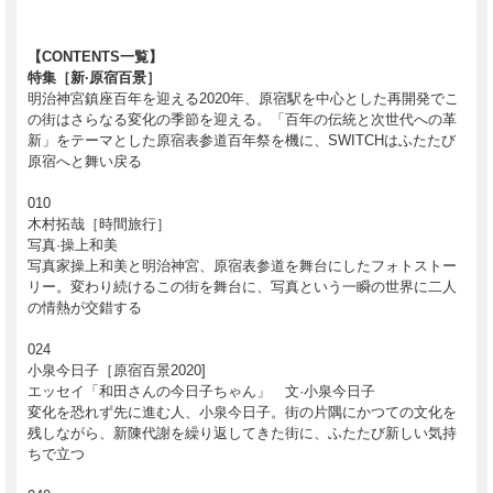
【CONTENTS一覧】
特集［新·原宿百景］
明治神宮鎮座百年を迎える2020年、原宿駅を中心とした再開発でこ
の街はさらなる変化の季節を迎える。「百年の伝統と次世代への革
新」をテーマとした原宿表参道百年祭を機に、SWITCHはふたたび
原宿へと舞い戻る
010
木村拓哉［時間旅行］
写真·操上和美
写真家操上和美と明治神宮、原宿表参道を舞台にしたフォトストー
リー。変わり続けるこの街を舞台に、写真という一瞬の世界に二人
の情熱が交錯する
024
小泉今日子［原宿百景2020]
エッセイ「和田さんの今日子ちゃん」 文·小泉今日子
変化を恐れず先に進む人、小泉今日子。街の片隅にかつての文化を
残しながら、新陳代謝を繰り返してきた街に、ふたたび新しい気持
ちで立つ