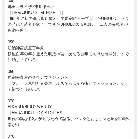
040
池田エライザ×市川染五郎
［HARAJUKU SERENDIPITY]
1998年に初の都心型店舗として原宿にオープンしたUNIQLO。いつ
の時代も若者を魅了してきたUNIQLOの服を纏い、二人の表現者が
原宿を巡る
058
明治神宮鎮座百年祭
鎮座百年の年を迎えた明治神宮。次なる百年に向けた展開は、すで
に始まっている
066
原宿表参道のタウンマネジメント
ラフォーレ原宿と表参道ヒルズから広がる街とファッション、そし
て街づくりの未来
070
HIKARU/HIDDY/VERDY
［HARAJUKU TOY STORIES]
世代の異なる3人があらためて語る、バンクとおもちゃと原宿の深い
繋がり
076