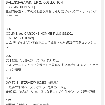
BALENCIAGA WINTER 20 COLLECTION
［COMMON PLACE]
原宿表参道エリアの路地裏を舞台に繰り広げられるファッションス
トーリー
086
COMME des GARCONS HOMME PLUS SS2021
［METAL OUTLAW]
コム デ ギャルソン青山本店にて撮影された2021年春夏コレクショ
ン
096
荒木経惟［女優礼讃］第58回 忽那汐里
アルマーニをまとった女優たちと写真家·荒木経惟によるフォトセッ
ション連載
104
SWITCH INTERVIEW 第72回 首藤康之
［牧神の午後へ］文 戌井昭人 写真 浅田政志
作家·戌井昭人が「いま、気になる人」の半生をひもとく好評連載
112
劇場版「鬼滅の刃」無限列車編