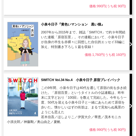
価格:990円(うち税 90円)
小泉今日子『黄色いマンション 黒い猫』
2007年から2015年まで、雑誌「SWITCH」で約９年間続
いた連載「原宿百景」。その連載において、小泉今日子
が自身の半生を赤裸々に回想した自伝的エッセイ33編に
加え、特別書き下ろし１篇を収録！
価格:1,760円(うち税 160円)
SWITCH Vol.34 No.4 小泉今日子 原宿プレイバック
この9年間、小泉今日子は40代を通して原宿の街を歩き続
けた。「原宿百景」というタイトルの小誌連載は、昨年
末に文字どおり「100回」を数えて完結した。今年もう一
度、50代を迎える小泉今日子と一緒にあらためて原宿を
歩いた。懐かしいはずの街並は、まるで見知らぬ風景の
ようにも思えた
若木信吾／ほしよりこ／伊賀大介／華恵／茂木モニカ
小浪次郎／神藤剛／奥山由之／夏帆
価格:990円(うち税 90円)