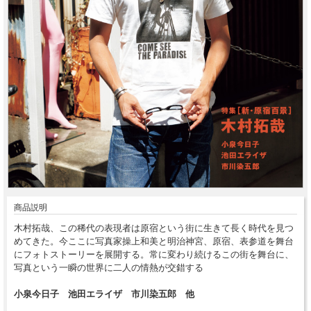
商品説明
木村拓哉、この稀代の表現者は原宿という街に生きて長く時代を見つ
めてきた。今ここに写真家操上和美と明治神宮、原宿、表参道を舞台
にフォトストーリーを展開する。常に変わり続けるこの街を舞台に、
写真という一瞬の世界に二人の情熱が交錯する
小泉今日子 池田エライザ 市川染五郎 他