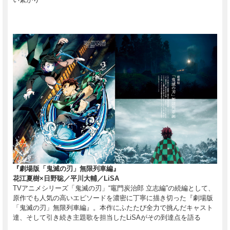
『劇場版「鬼滅の刃」無限列車編』
花江夏樹×日野聡／平川大輔／LiSA
TVアニメシリーズ「鬼滅の刃」“竈門炭治郎 立志編”の続編として、
原作でも人気の高いエピソードを濃密に丁寧に描き切った『劇場版
「鬼滅の刃」無限列車編』。本作にふたたび全力で挑んだキャスト
達、そして引き続き主題歌を担当したLiSAがその到達点を語る