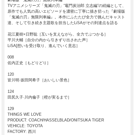
TVアニメシリーズ「鬼滅の刃」“竈門炭治郎 立志編”の続編として、
原作でも人気の高いエピソードを濃密に丁寧に描き切った『劇場版
「鬼滅の刃」無限列車編』。本作にふたたび全力で挑んだキャスト
達、そして引き続き主題歌を担当したLiSAがその到達点を語る
花江夏樹×日野聡［互いを支えながら、全力でぶつかる］
平川大輔［自分の内から引きずり出された声］
LiSA[想いを受け取り、進んでいく意志］
008
佐内正史［もどりどり］
120
皆川明·坂田阿希子［おいしい景色］
124
田尻久子·川内倫子［橙が実るまで］
129
THINGS WE LOVE
PRODUCT: COACH/HASSELBLAD/ONITSUKA TIGER
VEHICLE: TOYOTA
FACTORY: 西川