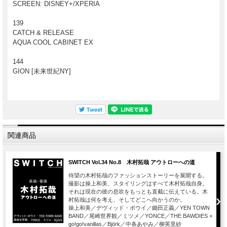
SCREEN: DISNEY+/XPERIA
139
CATCH & RELEASE
AQUA COOL CABINET EX
144
GION [未来世紀NY]
関連商品
SWITCH Vol.34 No.8 木村拓哉 アウトローへの道
待望の木村拓哉のファッションストーリーを展開する。
撮影は操上和美、スタイリングはすべて木村拓哉自身。
それは現在の彼の息吹をもっとも直截に伝えている。木
村拓哉は何を考え、そしてどこへ向かうのか。
操上和美／デヴィッド・ボウイ／鋤田正義／YEN TOWN
BAND／尾崎世界観／ミツメ／YONCE／THE BAWDIES ×
go!go!vanillas／Björk／中条あやみ／柳英里紗