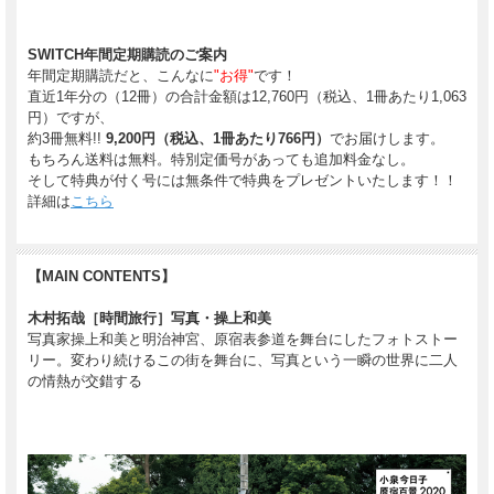
SWITCH年間定期購読のご案内
年間定期購読だと、こんなに
"お得"
です！
直近1年分の（12冊）の合計金額は12,760円（税込、1冊あたり1,063
円）ですが、
約3冊無料!!
9,200円（税込、1冊あたり766円）
でお届けします。
もちろん送料は無料。特別定価号があっても追加料金なし。
そして特典が付く号には無条件で特典をプレゼントいたします！！
詳細は
こちら
【MAIN CONTENTS】
木村拓哉［時間旅行］写真・操上和美
写真家操上和美と明治神宮、原宿表参道を舞台にしたフォトストー
リー。変わり続けるこの街を舞台に、写真という一瞬の世界に二人
の情熱が交錯する