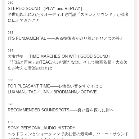
080
STEREO SOUND ［PLAY and REPLAY］
半世紀以上にわたりオーディオ専門誌「ステレオサウンド」が読者
に伝えてきたこと
082
IT'S FUNDAMENTAL ――ある技術者が辿り着いたひとつの答え
084
大友啓史 ［TIME MARCHES ON WITH GOOD SOUND］
「記録と再生」のTEACが歩む新たな道。そして映画監督・大友啓
史が考える音楽の力とは
088
FOR PLEASANT TIME――心地良い音をすぐそばに
LUXMAN／TAD／LINN／BRODMANN／OCTAVE
096
RECOMMENDED SOUNDSPOTS――良い音を探しに街へ
「音楽を聴く」とひとことで言ってもそのスタイルは様々だ。
102
音楽の聴き方がますます多様なものとなりつつある2018年に向けて、
SONY PERSONAL AUDIO HISTORY
あらためて「良い音」で音楽を聴くことの意味を考える音楽特集
ヘッドフォンとウォークマンで挑む音の最高峰。ソニー・サウンド
特集：良い音の鳴る場所