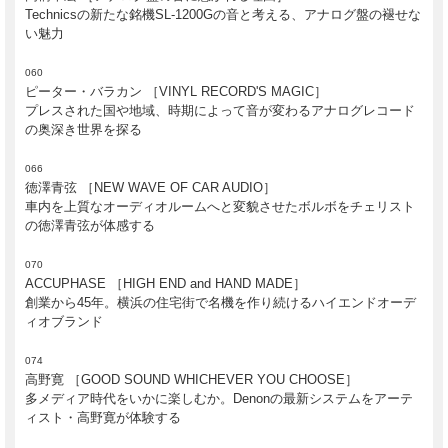
Technicsの新たな銘機SL-1200Gの音と考える、アナログ盤の褪せな
い魅力
060
ピーター・バラカン ［VINYL RECORD'S MAGIC］
プレスされた国や地域、時期によって音が変わるアナログレコード
の奥深き世界を探る
066
徳澤青弦 ［NEW WAVE OF CAR AUDIO］
車内を上質なオーディオルームへと変貌させたボルボをチェリスト
の徳澤青弦が体感する
070
ACCUPHASE ［HIGH END and HAND MADE］
創業から45年。横浜の住宅街で名機を作り続けるハイエンドオーデ
ィオブランド
074
高野寛 ［GOOD SOUND WHICHEVER YOU CHOOSE］
多メディア時代をいかに楽しむか。Denonの最新システムをアーテ
ィスト・高野寛が体験する