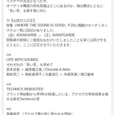
リスナーの主流となった今、
オーディオ機器の存在意義はどこにあるのか。福山雅治とともに
「良い音」を探す旅に出た
※【お詫びと訂正】
特集［WHERE THE SOUND IS GOOD」P.23に掲載のオーディオシ
ステム一覧に誤記がありました。
（誤）AVANGARDE → （正）AVANTGARDE
関係者の皆様にご迷惑をおかけいたしましたことを深くお詫びする
とともに、ここに訂正させていただきます。
030
LIFE WITH SOUNDS
それぞれの「良い音」を求めて
若木信吾 ＋ 綾部徹之進／Chocolat & Akito
朝吹亮二 ＋ 朝吹真理子／大森克己 ＋ 寺屋宣康／堀江敏幸
048
TECHNICS REBOOTED
ブランド再始動から早3年が経過したいま、アナログの革命前夜を報
せる新生Technicsの音
056
高橋幸宏 ［アナログ盤の音に惹かれる理由］