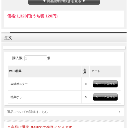
▼ 商品説明の続きを見る ▼
価格:
1,320円
(うち税 120円)
注文
購入数:
個
在
WEB特典
カート
庫
○
表紙ポスター
○
特典なし
返品についての詳細はこちら
＊商品は通常DM便での発送となります。