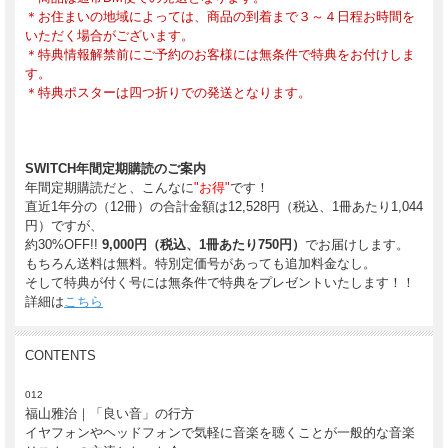
＊お住まいの地域によっては、商品の到着まで３～４日程お時間を
いただく場合がございます。
＊特典情報解禁前にご予約のお客様には無条件で特典をお付けしま
す。
＊特典ポスターは四つ折りでの発送となります。
SWITCH年間定期購読のご案内
年間定期購読だと、こんなに
"お得"
です！
直近1年分の（12冊）の合計金額は12,528円（税込、1冊あたり1,044
円）ですが、
約30%OFF!!
9,000円（税込、1冊あたり750円）
でお届けします。
もちろん送料は無料。特別定価号があっても追加料金なし。
そして特典が付く号には無条件で特典をプレゼントいたします！！
詳細は
こちら
CONTENTS
012
福山雅治｜「良い音」の行方
イヤフォンやヘッドフォンで気軽に音楽を聴くことが一般的な音楽