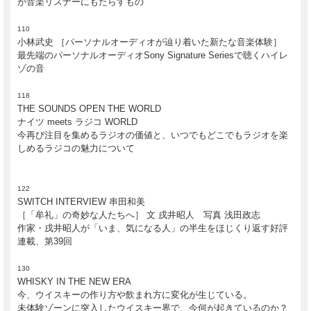
が音楽リスナーにもたらすもの
《SWITCH WEB特典》
110
表紙イメージ・オリジナルA2ポスター付き！
小林武史 ［パーソナルオーディオが辿り着いた新たな音楽体験］
最先端のパーソナルオーディオSony Signature Seriesで聴くハイレ
ゾの音
118
2017年12月20日発売
THE SOUNDS OPEN THE WORLD
ナイツ meets ラジコ WORLD
今再び注目を集めるラジオの価値と、いつでもどこでもラジオを楽
しめるラジコの魅力について
122
SWITCH INTERVIEW 串田和美
［「牟礼」の奇妙な人たちへ］ 文 戌井昭人 写真 浅田政志
作家・戌井昭人が「いま、気になる人」の半生をほじくり返す好評
連載、第39回
130
WHISKY IN THE NEW ERA
今、ウイスキーの作り方や飲まれ方に変化が生じている。
未体験ゾーンに突入したウイスキー界で、今何が起きているのか？