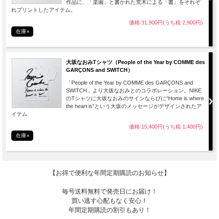
作品に、「楽園」と書かれた荒木による「書」をそれぞ
れプリントしたアイテム。
価格:31,900円(うち税 2,900円)
在庫×
大坂なおみTシャツ（People of the Year by COMME des
GARÇONS and SWITCH）
「People of the Year by COMME des GARÇONS and
SWITCH」より大坂なおみとのコラボレーション。NIKE
のTシャツに大坂なおみのサインならびに“Home is where
the heart is”という大坂のメッセージがデザインされたア
イテム
価格:15,400円(うち税 1,400円)
在庫×
【お得で便利な年間定期購読のお知らせ】
毎号送料無料で発売日にお届け！
買い逃す心配もなく安心！
年間定期購読の割引もあり！