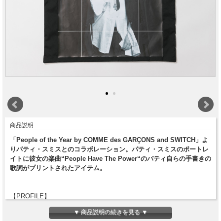
商品説明
「People of the Year by COMME des GARÇONS and SWITCH」よ
りパティ・スミスとのコラボレーション。パティ・スミスのポートレ
イトに彼女の楽曲“People Have The Power“のパティ自らの手書きの
歌詞がプリントされたアイテム。
【PROFILE】
パティ・スミス
▼ 商品説明の続きを見る ▼
ミュージシャン・詩人。1946年生まれ。シカゴ出身。ニューヨーク・