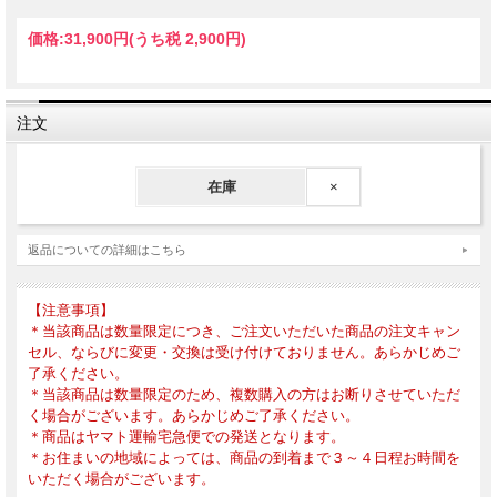
パンクシーンで台頭し、1970年代は「パティ・スミス・グループ」名
義で活動、「クイーン・オブ・パンク」とも称された。早くから詩や
価格:
31,900円
(うち税 2,900円)
文学の方面にも進出し、それらをテーマにした創作活動を展開してい
る
PATTI SMITH｜Musician, author and poet
注文
Born in Chicago in 1946. A talent discovered in the punk rock scene in
New York, Patti Smith was called Queen of Punk while leading her
Patti Smith Group during the 70s. She has been popular also for her
在庫
×
poetry and other writings since the early stage of her career till today.
返品についての詳細はこちら
SIZE : ONE（SUPER LARGE SIZE）
COLOR : BLACK
タテ850×ヨコ750mm
【注意事項】
＊当該商品は数量限定につき、ご注文いただいた商品の注文キャン
セル、ならびに変更・交換は受け付けておりません。あらかじめご
発売日：2020年11月28日（数量限定販売）
了承ください。
＊当該商品は数量限定のため、複数購入の方はお断りさせていただ
く場合がございます。あらかじめご了承ください。
＊商品はヤマト運輸宅急便での発送となります。
＊お住まいの地域によっては、商品の到着まで３～４日程お時間を
いただく場合がございます。