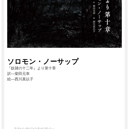
ソロモン・ノーサップ
『奴隷の十二年』より第十章
訳―柴田元幸
絵―西川真以子