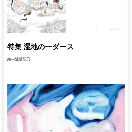
特集 湿地の一ダース
絵―近藤聡乃