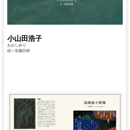
小山田浩子
おおしめり
絵―安藤巨樹