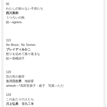
92
わたしの知らない子供たち
西川美和
うつろいの秋
絵―agoera
113
No Music, No Stories
ブレイディみかこ
怒りを込めて振り返るな
絵ー長崎訓子
120
百の耳の都市
古川日出男
地獄変
artwork―*高田安規子・政子 写真―ただ
124
このあたりの人たち
川上弘美
電気工事