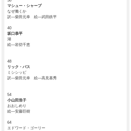
38
マシュー・シャープ
なぜ働くか
訳―柴田元幸 絵―武田鉄平
40
坂口恭平
湖
絵―岩切千恵
48
リック・バス
ミシシッピ
訳―柴田元幸 絵―高見基秀
54
小山田浩子
おおしめり
絵―安藤巨樹
64
エドワード・ゴーリー