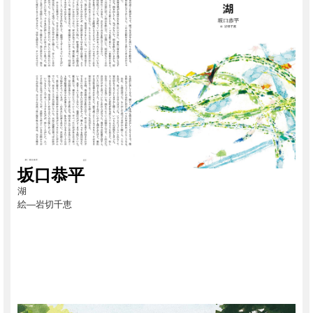
坂口恭平
湖
絵―岩切千恵