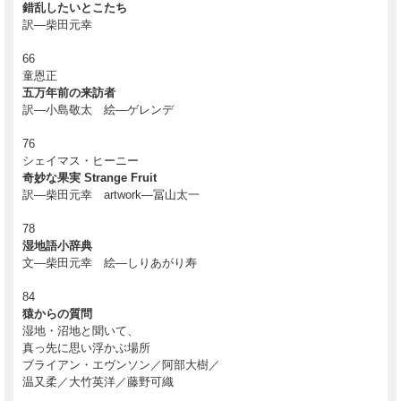
錯乱したいとこたち
訳―柴田元幸
66
童恩正
五万年前の来訪者
訳―小島敬太 絵―ゲレンデ
76
シェイマス・ヒーニー
奇妙な果実 Strange Fruit
訳―柴田元幸 artwork―冨山太一
78
湿地語小辞典
文―柴田元幸 絵―しりあがり寿
84
猿からの質問
湿地・沼地と聞いて、
真っ先に思い浮かぶ場所
ブライアン・エヴンソン／阿部大樹／
温又柔／大竹英洋／藤野可織