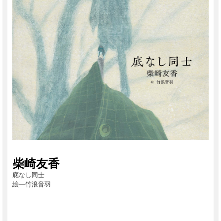
柴崎友香
底なし同士
絵―竹浪音羽