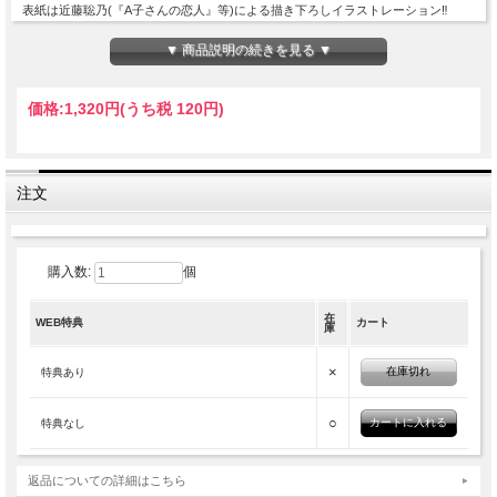
表紙は近藤聡乃(『A子さんの恋人』等)による描き下ろしイラストレーション‼︎
〈スイッチ・オンラインストア特典〉
▼ 商品説明の続きを見る ▼
今号の購入者特典は近藤聡乃による
「表紙イラストレーションポストカード」に加え、
価格:
1,320円
(うち税 120円)
湿地の一ダースに掲載されている11作品を解説した
「柴田元幸手書き原稿」（コピー）をプレゼント！
注文
購入数:
個
ISBN:978-4-88418-569-5
2021年10月15日刊行
在
WEB特典
カート
庫
×
在庫切れ
特典あり
○
特典なし
返品についての詳細はこちら