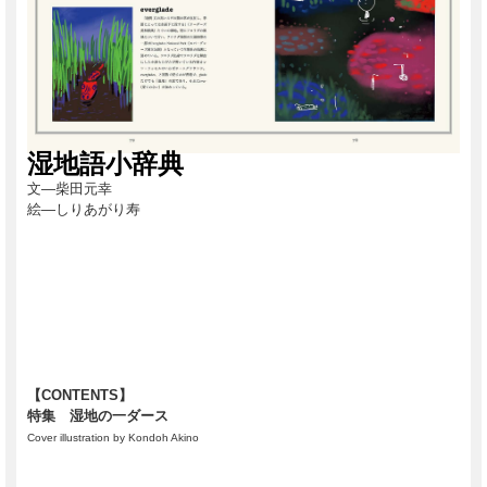
湿地語小辞典
文―柴田元幸
絵―しりあがり寿
【CONTENTS】
特集 湿地の一ダース
Cover illustration by Kondoh Akino