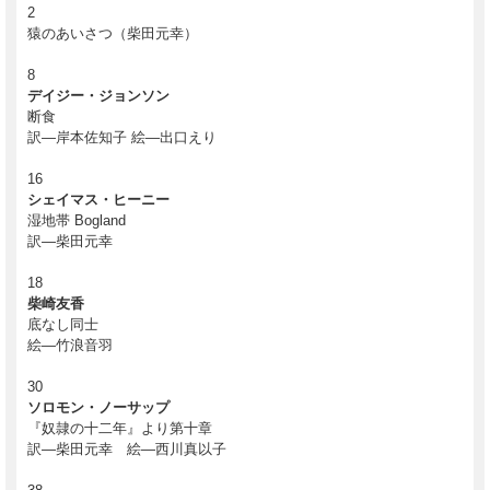
2
猿のあいさつ（柴田元幸）
8
デイジー・ジョンソン
断食
訳―岸本佐知子 絵―出口えり
16
シェイマス・ヒーニー
湿地帯 Bogland
訳―柴田元幸
18
柴崎友香
底なし同士
絵―竹浪音羽
30
ソロモン・ノーサップ
『奴隷の十二年』より第十章
訳―柴田元幸 絵―西川真以子