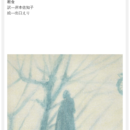
断食
訳―岸本佐知子
絵―出口えり