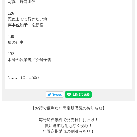
写真―野口里佳
126
死ぬまでに行きたい海
岸本佐知子
南新宿
130
猿の仕事
132
本号の執筆者／次号予告
*……（はしご高）
【お得で便利な年間定期購読のお知らせ】
毎号送料無料で発売日にお届け！
買い逃す心配もなく安心！
年間定期購読の割引もあり！