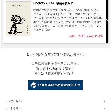
MONKEY vol.10 映画を夢みて
映画と文学が交叉する場所をいろいろ思い出しながら、
今号が出来上がりましたーー柴田元幸／ポール・オース
ターが心打たれた映画とは？カズオ・イシグロが新進作
家だった頃に書いたシナリオとは？西川美和さんが初め
て映画監督を主人公に書いた短篇と、スペシャルインタ
ビューも掲載！
価格:1,320円(うち税 120円)
【お得で便利な年間定期購読のお知らせ】
毎号送料無料で発売日にお届け！
買い逃す心配もなく安心！
年間定期購読の割引もあり！
トップへ戻る
カートを見る