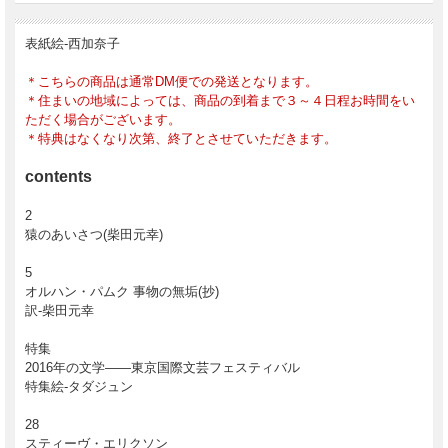
表紙絵-西加奈子
＊こちらの商品は通常DM便での発送となります。
＊住まいの地域によっては、商品の到着まで３～４日程お時間をい
ただく場合がございます。
＊特典はなくなり次第、終了とさせていただきます。
contents
2
猿のあいさつ(柴田元幸)
5
オルハン・パムク 事物の無垢(抄)
訳-柴田元幸
特集
2016年の文学――東京国際文芸フェスティバル
特集絵-タダジュン
28
スティーヴ・エリクソン