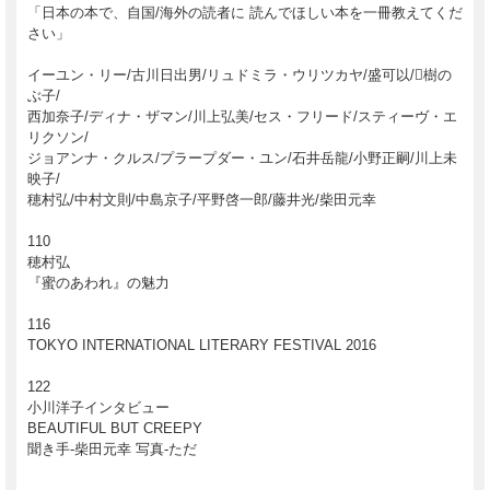
「日本の本で、自国/海外の読者に 読んでほしい本を一冊教えてくだ
さい」
イーユン・リー/古川日出男/リュドミラ・ウリツカヤ/盛可以/樹の
ぶ子/
西加奈子/ディナ・ザマン/川上弘美/セス・フリード/スティーヴ・エ
リクソン/
ジョアンナ・クルス/プラープダー・ユン/石井岳龍/小野正嗣/川上未
映子/
穂村弘/中村文則/中島京子/平野啓一郎/藤井光/柴田元幸
110
穂村弘
『蜜のあわれ』の魅力
116
TOKYO INTERNATIONAL LITERARY FESTIVAL 2016
122
小川洋子インタビュー
BEAUTIFUL BUT CREEPY
聞き手-柴田元幸 写真-ただ