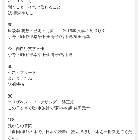
イーユン・リー
聞くこと、それは信じること
訳-篠森ゆりこ
2016年2月15日発行
60
座談会 妄想・歴史・写実 ――2016年 文学の見取り図
小野正嗣/都甲幸治/松田青子/宮下遼/柴田元幸
今、面白い文学三冊
小野正嗣/都甲幸治/松田青子/宮下遼
80
セス・フリード
また会えたね
訳-藤井光
86
エリザベス・アレグザンダー 詩三篇
この日を寿ぐ歌/水族館で/夢の本 訳-柴田元幸
108
猿からの質問
「自国/海外の本で、日本の読者に 読んでほしい本を一冊教えてくだ
さい」