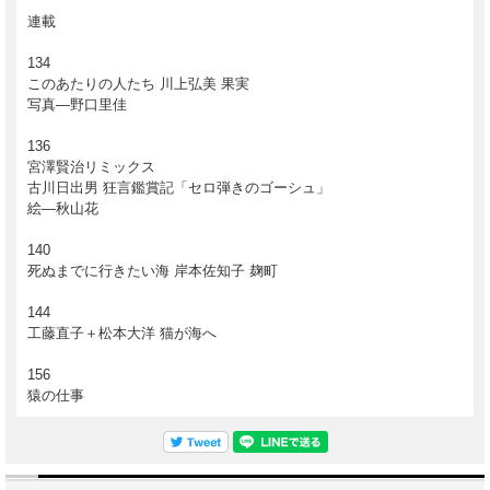
連載
134
このあたりの人たち 川上弘美 果実
写真―野口里佳
136
宮澤賢治リミックス
古川日出男 狂言鑑賞記「セロ弾きのゴーシュ」
絵―秋山花
140
死ぬまでに行きたい海 岸本佐知子 麹町
144
工藤直子＋松本大洋 猫が海へ
156
猿の仕事