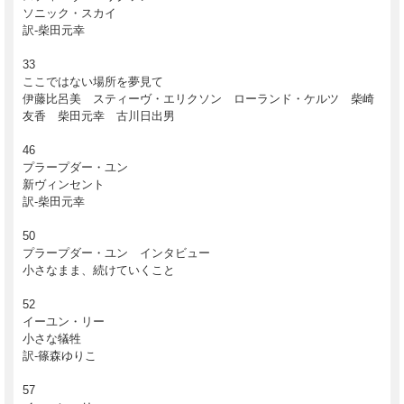
ソニック・スカイ
訳-柴田元幸
33
ここではない場所を夢見て
伊藤比呂美 スティーヴ・エリクソン ローランド・ケルツ 柴崎
友香 柴田元幸 古川日出男
46
プラープダー・ユン
新ヴィンセント
訳-柴田元幸
50
プラープダー・ユン インタビュー
＜ SWITCH WEB 特典：表紙イラストのポストカード付き！ ＞
小さなまま、続けていくこと
特集:『2016年の文学』
52
イーユン・リー
3月に開催される東京国際文芸フェスティバルを通して、現代の世界
小さな犠牲
文学を特集！
訳-篠森ゆりこ
作家・小川洋子さんが長年大切に読んできた海外文学をめぐるインタ
ビューも収録！
57