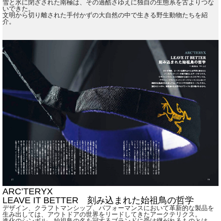
雪と氷に閉ざされた南極は、その過酷さゆえに独自の生態系を古よりつな
いできた。
文明から切り離された手付かずの大自然の中で生きる野生動物たちを紹
介。
ARC’TERYX
LEAVE IT BETTER 刻み込まれた始祖鳥の哲学
デザイン、クラフトマンシップ、パフォーマンスにおいて革新的な製品を
生み出しては、アウトドアの世界をリードしてきたアークテリクス。
進化のシンボル、始祖鳥の名を冠するブランドに受け継がれるものとは。