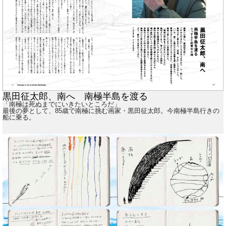
黒田征太郎、南へ 南極半島を渡る
「南極は死ぬまでにいきたいところだ」
最後の夢として、85歳で南極に挑む画家・黒田征太郎。今南極半島行きの
船に乗る。