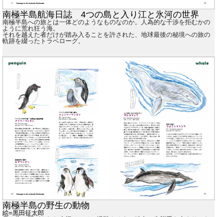
南極半島航海日誌 4つの島と入り江と氷河の世界
南極半島への旅とは一体どのようなものなのか。人為的な干渉を拒むかの
ように荒れ狂う海。
それを越えた者だけが踏み入ることを許された、地球最後の秘境への旅の
軌跡を綴ったトラベローグ。
南極半島の野生の動物
絵=黒田征太郎