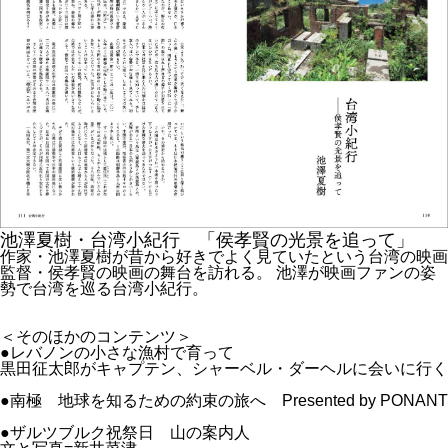
池澤夏樹・台湾小紀行 「侯孝賢の光景を追って」
作家・池澤夏樹が昔から好きでよく見ていたという台湾の映画
監督・侯孝賢の映画の舞台を訪れる。 池澤が映画ファンの姿
勢で台湾を巡る台湾小紀行。
＜そのほかのコンテンツ＞
●レバノンの小さな漁村で育って
黒田征太郎がキャプテン、シャーベル・ダーヘルに会いに行く
●南極 地球を知るための約束の旅へ Presented by PONANT
●ザルツブルク祝祭日 山の案内人