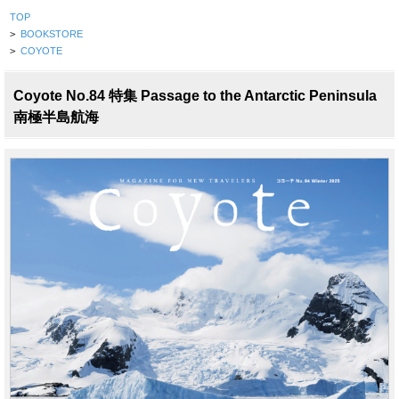
TOP
>
BOOKSTORE
>
COYOTE
Coyote No.84 特集 Passage to the Antarctic Peninsula
南極半島航海