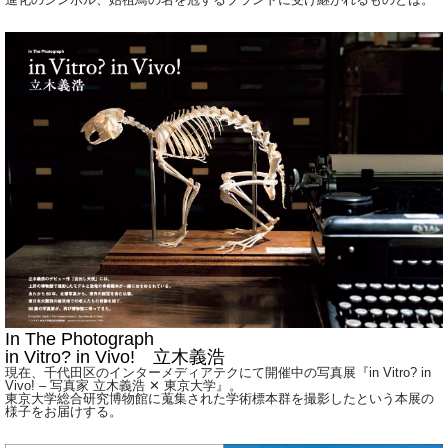
In The Photograph
in Vitro? in Vivo! 立木義浩
現在、千代田区のインターメディアテクにて開催中の写真展『in Vitro? in
Vivo! – 写真家 立木義浩 ✕ 東京大学』。
東京大学総合研究博物館に蒐集された学術標本群を撮影したという本展の
様子をお届けする。