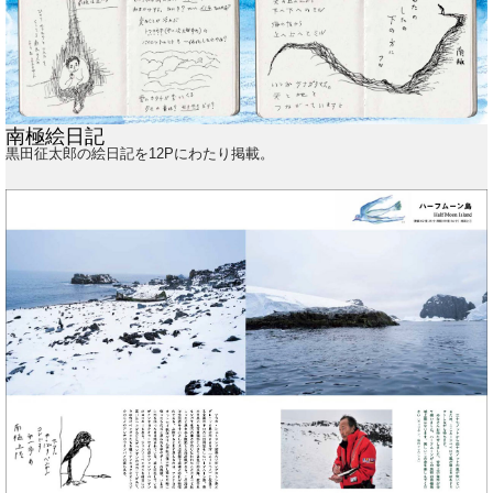
南極絵日記
黒田征太郎の絵日記を12Pにわたり掲載。