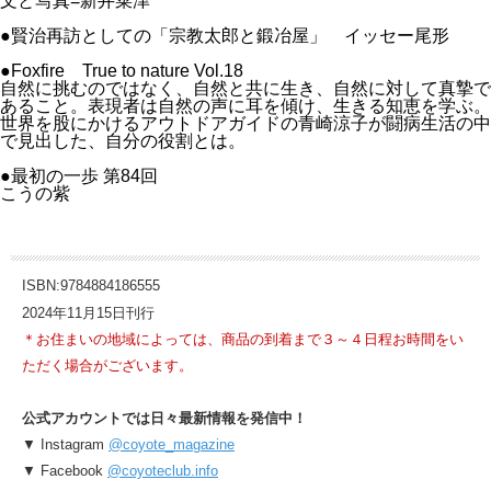
文と写真=新井菜津
●賢治再訪としての「宗教太郎と鍛冶屋」 イッセー尾形
●Foxfire True to nature Vol.18
自然に挑むのではなく、自然と共に生き、自然に対して真摯で
あること。表現者は自然の声に耳を傾け、生きる知恵を学ぶ。
世界を股にかけるアウトドアガイドの青崎涼子が闘病生活の中
で見出した、自分の役割とは。
●最初の一歩 第84回
こうの紫
ISBN:9784884186555
2024年11月15日刊行
＊お住まいの地域によっては、商品の到着まで３～４日程お時間をい
ただく場合がございます。
公式アカウントでは日々最新情報を発信中！
▼ Instagram
@coyote_magazine
▼ Facebook
@coyoteclub.info