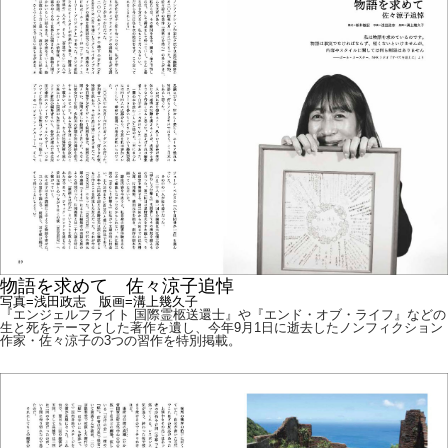
物語を求めて 佐々涼子追悼
写真=浅田政志 版画=溝上幾久子
『エンジェルフライト 国際霊柩送還士』や『エンド・オブ・ライフ』などの
生と死をテーマとした著作を遺し、今年9月1日に逝去したノンフィクション
作家・佐々涼子の3つの習作を特別掲載。