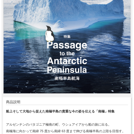
商品説明
船上そして大地から捉えた南極半島の貴重な今の姿を伝える「南極」特集
アルゼンチンのパタゴニア極南の町、ウシュアイアから船の旅に出る。
南極海に向かって南緯 75 度から南緯 63 度まで伸びる南極半島の上陸を目指す。