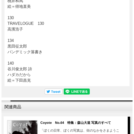
桃井和馬
絵＝得地直美
130
TRAVELOGUE 130
高濱浩子
134
黒田征太郎
パンデミック落書き
140
谷川俊太郎 詩
ハダカだから
絵＝下田昌克
関連商品
Coyote No.64 特集：森山大道 写真のすべて
「ぼくの日常、ぼくの写真は、街のなかをさまようこ