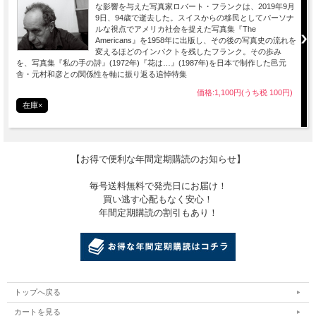
な影響を与えた写真家ロバート・フランクは、2019年9月
9日、94歳で逝去した。スイスからの移民としてパーソナ
ルな視点でアメリカ社会を捉えた写真集『The
Americans』を1958年に出版し、その後の写真史の流れを
変えるほどのインパクトを残したフランク。その歩み
を、写真集『私の手の詩』(1972年)『花は…』(1987年)を日本で制作した邑元
舎・元村和彦との関係性を軸に振り返る追悼特集
価格:1,100円(うち税 100円)
在庫×
【お得で便利な年間定期購読のお知らせ】
毎号送料無料で発売日にお届け！
買い逃す心配もなく安心！
年間定期購読の割引もあり！
トップへ戻る
カートを見る