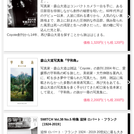
と」。
写真家・森山大道はコンパクトカメラ一台を手に、ある
日新宿を徘徊しながら創作の秘密を呟いた。60年代半ば
のデビュー以来、人波に揺れる通りから、人気のない裏
路地まで、路上に刻まれた圧倒的な作品群。掴み取られ
た風景は死への渇望と生への儚さだった。彼の轍に写り
込んだ光と影。
Coyote創刊から14年、再び森山大道を探すことから旅ははじまる。
価格:1,320円(うち税 120円)
森山大道写真集『宇和島』
写真家・森山大道は雑誌「Coyote」の創刊 2004 年に、愛
媛県の宇和島の町を旅した。美術家・大竹伸朗を案内人
に、町を歩き夢中で撮られた写真たち。当時、雑誌に掲
載されなかった多数の未発表写真に、再び光をあてる。
森山大道の写真集を多く手がけてきた町口覚を造本家と
して迎え、『宇和島』の旅が一冊の写真集に。
価格:2,200円(うち税 200円)
SWITCH Vol.38 No.5 特集 追悼 ロバート・フランク
［1924-2019］
追悼 ロバート・フランク 1924 - 2019 20世紀に最も大き