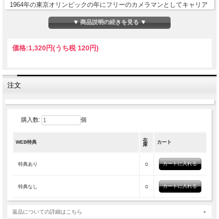
1964年の東京オリンピックの年にフリーのカメラマンとしてキャリア
をスタートし、以来半世紀以上にわたって都市の様相を撮り続けてき
▼ 商品説明の続きを見る ▼
た写真家・森山大道。
昨年、写真会のノーベル賞とも称される「ハッセルブラッド賞」を受
価格:
1,320円
(うち税 120円)
賞し、80歳を過ぎた今もライフワークとして毎日路上でスナップを続
ける森山大道の視点から、今の時代の実態を切り取る永久保存版特
集。
注文
【特集コンテンツ 56ページ】
森山大道フォトストーリー（自室写真＋東京の路上）
特別対談 森山大道 × 蜷川実花
購入数:
個
森山大道書き下ろし原稿＋ロングインタビュー
森山大道代表作 自選５枚＋本人解説
在
WEB特典
カート
庫
【第２特集 50ページ】
ペルー 知られざる古代文明の謎に迫る
○
特典あり
作家・戌井昭人、画家・平松麻による紀行文掲載
○
特典なし
…and more!!
返品についての詳細はこちら
*スイッチオンラインストア特典