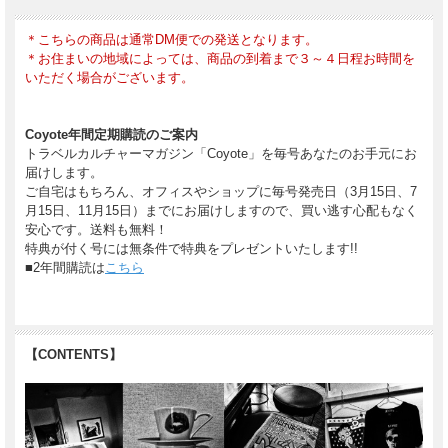
写真展『森山大道の東京ongoing』
オフィシャル図録と同じ「未晒クラフト紙」を使用した
＊こちらの商品は通常DM便での発送となります。
表紙ポスター（A3サイズ）
＊お住まいの地域によっては、商品の到着まで３～４日程お時間を
いただく場合がございます。
さらに！現在
東京都写真美術館で開催中の写真展「森山大道 東京
Coyote年間定期購読のご案内
ongoing」のフライヤー（全16種）からランダムで1枚をお付けいた
トラベルカルチャーマガジン「Coyote」を毎号あなたのお手元にお
します！
届けします。
ご自宅はもちろん、オフィスやショップに毎号発売日（3月15日、7
月15日、11月15日）までにお届けしますので、買い逃す心配もなく
安心です。送料も無料！
特典が付く号には無条件で特典をプレゼントいたします!!
■2年間購読は
こちら
【CONTENTS】