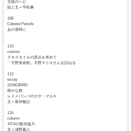
文様のヘビ
絵と文＝平松麻
108
Colored Pencils
あの昼時に
110
column
テキスタイルの原点を求めて
「天野美術館」天野マリオさんを訪ねる
112
essay
SONGBIRD
静かな館
レイメバンバのカサ・マルキ
文＝新井敏記
116
column
JICAの観光協力
文＝浦野義人