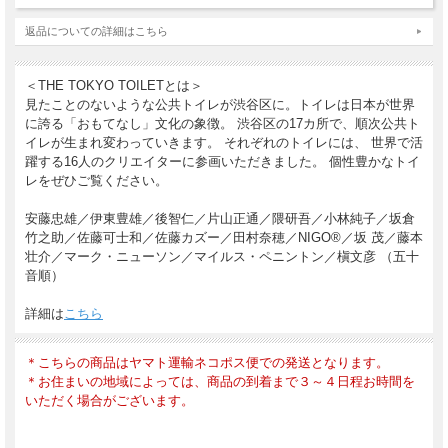
行いたします。
返品についての詳細はこちら
日本のトイレ文化の素晴らしさを再発見すると同時に、デザインとは
何かを再定義するプロジェクトの魅力を刻みます。ぜひお求めくださ
＜THE TOKYO TOILETとは＞
い。
見たことのないような公共トイレが渋谷区に。トイレは日本が世界
に誇る「おもてなし」文化の象徴。 渋谷区の17カ所で、順次公共ト
イレが生まれ変わっていきます。 それぞれのトイレには、 世界で活
・写真集：B4綴じなし/32ページ
躍する16人のクリエイターに参画いただきました。 個性豊かなトイ
・ムックブック：B4中綴じ/56ページ
レをぜひご覧ください。
装丁・町口覚
安藤忠雄／伊東豊雄／後智仁／片山正通／隈研吾／小林純子／坂倉
2022年12月20日発行
竹之助／佐藤可士和／佐藤カズー／田村奈穂／NIGO®／坂 茂／藤本
壮介／マーク・ニューソン／マイルス・ペニントン／槇文彦 （五十
音順）
詳細は
こちら
＊こちらの商品はヤマト運輸ネコポス便での発送となります。
＊お住まいの地域によっては、商品の到着まで３～４日程お時間を
いただく場合がございます。