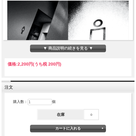
▼ 商品説明の続きを見る ▼
価格:
2,200円
(うち税 200円)
注文
16人の建築家・クリエイターによって渋谷区の公共トイレが生まれ変
購入数：
個
わるプロジェクト「THE TOKYO TOILET」。写真家・森山大道が雑
誌「SWITCH」で撮り続けた「Scene THE TOKYO TOILET」がつい
在庫
○
に一冊の写真集に。さらに今年6月海を渡り、ミラノデザインウィー
クで「THE TOKYO TOILET / MILANO」として展開された際のドキ
ュメントを通して、同プロジェクトのクリエイティビティを紐解くム
ックブックを制作。この２冊を特装封筒に入れたセット書籍として刊