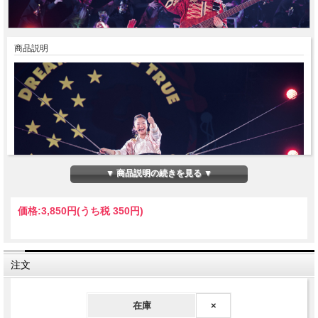
商品説明
▼ 商品説明の続きを見る ▼
価格:
3,850円
(うち税 350円)
注文
DREAMS COME TRUEデビュー30周年イヤーの 感動と興奮が1冊の
在庫
×
写真集に!!