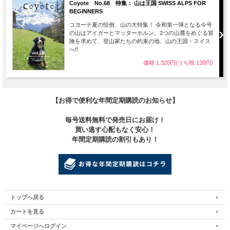
Coyote No.68 特集： 山は王国 SWISS ALPS FOR
写真集『ONE DAY』。DREAMS COME TRUEの音楽は、常にその瞬
BEGINNERS
間にしか起こりえない音楽の魔法を私たちに見せてくれる。だからこ
コヨーテ夏の恒例、山の大特集！ 令和第一弾となる今号
そ、ワンダーランドのライヴでは二度と同じことは起きない。そのこ
の山はアイガーとマッターホルン。2つの山麓をめぐる冒
とを伝えたいという想いを込め、タイトルは『ONE DAY』とした。
険を求めて、登山家たちの約束の地、山の王国・スイス
へ!!
撮影はバンドをデビュー当初から撮影し続けている写真家・蓮井幹
価格:1,320円(うち税 120円)
生。リハーサルから密着を開始し、全19公演中、埼玉、札幌、名古
屋、福岡、そして沖縄の5カ所でのライヴを切り取った。
全176ページに及ぶ本書には、DREAMS COME TRUEの音楽の躍動が
【お得で便利な年間定期購読のお知らせ】
刻み込まれている。
毎号送料無料で発売日にお届け！
発売日：2020年1月24日(金)
買い逃す心配もなく安心！
サイズ：A4変形
年間定期購読の割引もあり！
ページ数：176P
価格：\3,500＋税
トップへ戻る
カートを見る
マイページへログイン