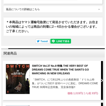
4年に一度のグレイテストヒッツライヴ「ワンダーランド 2019」公演
の模様から、
返品についての詳細はこちら
貴重な衣装カットやリハーサルなど、舞台裏にまで密着した176ペー
ジ!!
＊本商品はヤマト運輸宅急便にて発送させていただきます。お住ま
いの地域によっては商品の到着に2～4日かかる場合がございます。
ご了承ください。
雑誌「SWITCH」は今年DREAMS COME TRUEの2人とともにアメリ
カ・ニューオリンズを旅した。ジャズ発祥の地で中村正人と吉田美和
が見た景色を写真家・蓮井幹生が捉え、2人が語った過去・現在・未
来を記録したかけがえのない旅を「DREAMS COME TRUE 30周年記
関連商品
念特集」として刊行した。「SWITCH」がDREAMS COME TRUEを
特集したのは12年ぶりのことだった。
SWITCH Vol.37 No.8 特集 THE VERY BEST OF
DREAMS COME TRUE WHEN THE SAINTS GO
そして2019年7月「さいたまスーパーアリーナ」を封切りに、4年に一
MARCHING IN NEW ORLEANS
度のDREAMS COME TRUEによるグレイテストヒッツライヴ「史上
最強の移動遊園地 DREAMS COME TRUE WONDERLAND 2019」が
「SWITCH」にて約12年ぶりの表紙巻頭「ドリカム特
開催された。
集」がついに刊行!! 全50ページに刻む、DREAMS COME
TRUE 30周年記念特集、完全保存版!!
1991年の初開催から数えて8回目となる今回のワンダーランドはバン
価格:1,019円(うち税 93円)
ドのデビュー30周年と重なる、メモリアルなものとなった。
その記念すべきワンダーランドの記憶を記録するために作られたのが