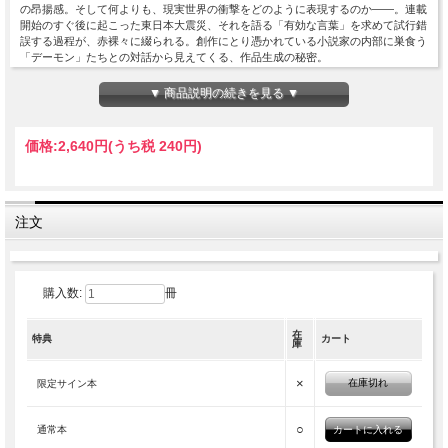
の昂揚感。そして何よりも、現実世界の衝撃をどのように表現するのか――。連載
開始のすぐ後に起こった東日本大震災、それを語る「有効な言葉」を求めて試行錯
誤する過程が、赤裸々に綴られる。創作にとり憑かれている小説家の内部に巣食う
「デーモン」たちとの対話から見えてくる、作品生成の秘密。
2013年12月2日発行
▼ 商品説明の続きを見る ▼
価格:
2,640円
(うち税 240円)
注文
購入数:
冊
在
特典
カート
庫
×
在庫切れ
限定サイン本
○
通常本