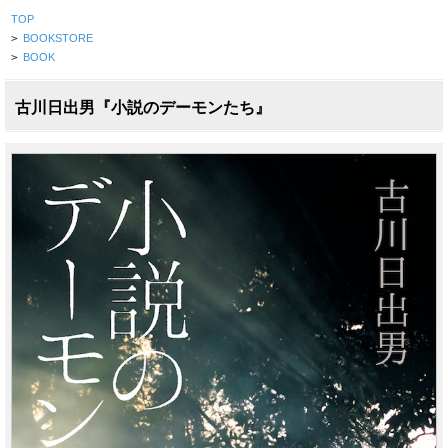
TOP
>
BOOKSTORE
>
BOOK
古川日出男『小説のデーモンたち』