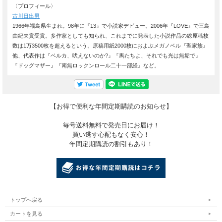
〈プロフィール〉
古川日出男
1966年福島県生まれ。98年に『13』で小説家デビュー。2006年『LOVE』で三島
由紀夫賞受賞。多作家としても知られ、これまでに発表した小説作品の総原稿枚
数は1万3500枚を超えるという。原稿用紙2000枚におよぶメガノベル『聖家族』
他、代表作は『ベルカ、吠えないのか?』『馬たちよ、それでも光は無垢で』
『ドッグマザー』『南無ロックンロール二十一部経』など。
【お得で便利な年間定期購読のお知らせ】
毎号送料無料で発売日にお届け！
買い逃す心配もなく安心！
年間定期購読の割引もあり！
トップへ戻る
カートを見る