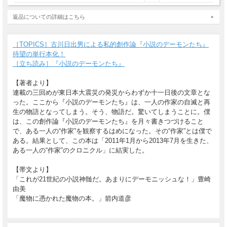
返品についての詳細はこちら
［TOPICS］古川日出男による私的創作論『小説のデーモンたち』
待望の単行本化！
［立ち読み］『小説のデーモンたち』
【著者より】
連載の三回めが東日本大震災の発災からわずか十一日後の文章とな
った。ここから『小説のデーモンたち』は、一人の作家の自滅と再
生の物語となってしまう。そう、物語だ。驚いてしまうことに。僕
は、この創作論『小説のデーモンたち』を月々書きつづけること
で、ある一人の“作家”を観察するはめになった。その“作家”とは僕で
ある。結果として、この本は「2011年1月から2013年7月を生きた、
ある一人の“作家”のクロニクル」に結実した。
【帯文より】
「これが21世紀の小説神髄だ。あまりにデーモニッシュな！」豊崎
由美
「魔物に憑かれた魔物の本。」箭内道彦