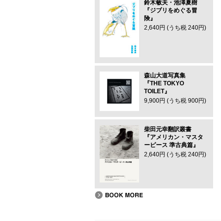
鈴木敏夫・池澤夏樹
『ジブリをめぐる冒
険』
2,640円 (うち税 240円)
森山大道写真集
『THE TOKYO
TOILET』
9,900円 (うち税 900円)
柴田元幸翻訳叢書
『アメリカン・マスタ
ーピース 準古典篇』
2,640円 (うち税 240円)