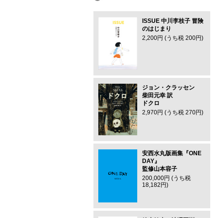
ISSUE 中川李枝子 冒険
のはじまり
2,200円 (うち税 200円)
ジョン・クラッセン
柴田元幸 訳
ドクロ
2,970円 (うち税 270円)
安西水丸版画集『ONE
DAY』
監修山本容子
200,000円 (うち税
18,182円)