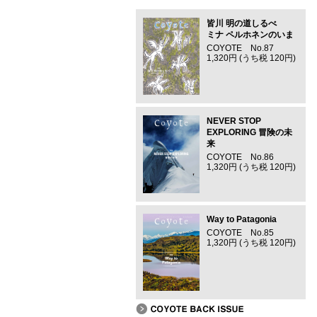
皆川 明の道しるべ
ミナ ペルホネンのいま
COYOTE No.87
1,320円 (うち税 120円)
NEVER STOP
EXPLORING 冒険の未
来
COYOTE No.86
1,320円 (うち税 120円)
Way to Patagonia
COYOTE No.85
1,320円 (うち税 120円)