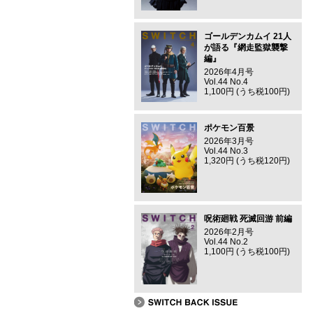
ゴールデンカムイ 21人
が語る『網走監獄襲撃
編』
2026年4月号
Vol.44 No.4
1,100円 (うち税100円)
ポケモン百景
2026年3月号
Vol.44 No.3
1,320円 (うち税120円)
呪術廻戦 死滅回游 前編
2026年2月号
Vol.44 No.2
1,100円 (うち税100円)