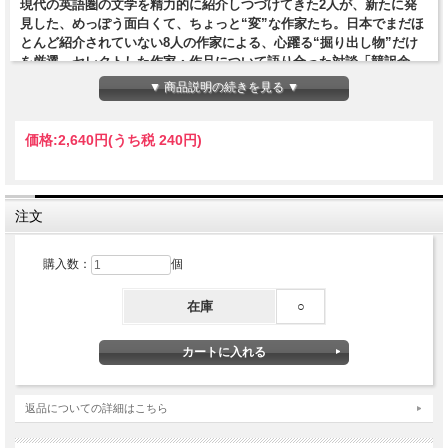
現代の英語圏の文学を精力的に紹介しつづけてきた2人が、新たに発
見した、めっぽう面白くて、ちょっと“変”な作家たち。日本でまだほ
とんど紹介されていない8人の作家による、心躍る“掘り出し物”だけ
を厳選。セレクトした作家・作品について語り合った対談「競訳余
話」も収録！
▼ 商品説明の続きを見る ▼
価格:
2,640円
(うち税 240円)
四六判上製／232ページ
2022年9月30日発行
注文
購入数：
個
在庫
○
返品についての詳細はこちら