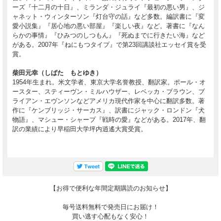
ーズ『十二月の十日』、ミランダ・ジュライ『最初の悪い男』、ジ
ャネット・ウィンターソン『灯台守の話』など多数。編訳書に『変
愛小説集』『居心地の悪い部屋』『楽しい夜』など。著書に『なん
らかの事情』『ひみつのしつもん』『死ぬまでに行きたい海』など
がある。2007年『ねにもつタイプ』で第23回講談社エッセイ賞を受
賞。
柴田元幸（しばた もとゆき）
1954年生まれ。米文学者、東京大学名誉教授、翻訳家。ポール・オ
ースター、スティーヴン・ミルハウザー、レベッカ・ブラウン、ブ
ライアン・エヴンソンなどアメリカ現代作家を中心に翻訳多数。著
作に『ケンブリッジ・サーカス』、訳書にジャック・ロンドン『犬
物語』、マシュー・シャープ『戦時の愛』などがある。2017年、翻
訳の業績により早稲田大学坪内逍遙大賞受賞。
【お得で便利な年間定期購読のお知らせ】
毎号送料無料で発売日にお届け！
買い逃す心配もなく安心！