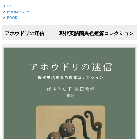
TOP
>
BOOKSTORE
>
BOOK
アホウドリの迷信 ――現代英語圏異色短篇コレクション