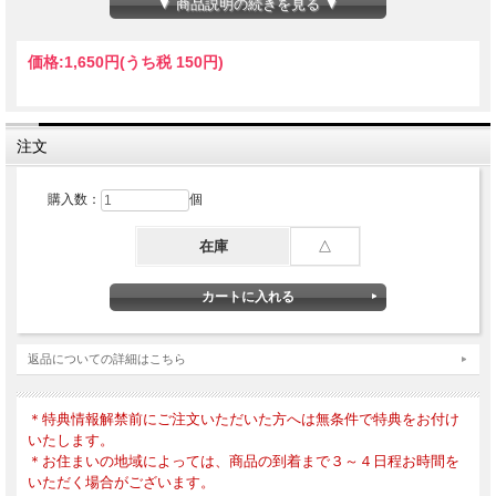
▼ 商品説明の続きを見る ▼
＊特典情報解禁以前にスイッチ・オンラインストアにてご購入いただ
いたお客様へは、すべて特典を同梱の上、発送させていただきます。
＊１回の注文における購入制限を３冊までとさせていただきます。
価格:
1,650円
(うち税 150円)
＊特典クリアポスターは１冊につき１枚お付けさせていただきます。
＊特典クリアポスターは非売品です。
＊本誌ならびに特典クリアポスターの転売行為は固く禁止させていた
だきます。
注文
ISBN：9784884186654
2025年9月20日発行
購入数：
個
在庫
△
返品についての詳細はこちら
＊特典情報解禁前にご注文いただいた方へは無条件で特典をお付け
いたします。
＊お住まいの地域によっては、商品の到着まで３～４日程お時間を
いただく場合がございます。