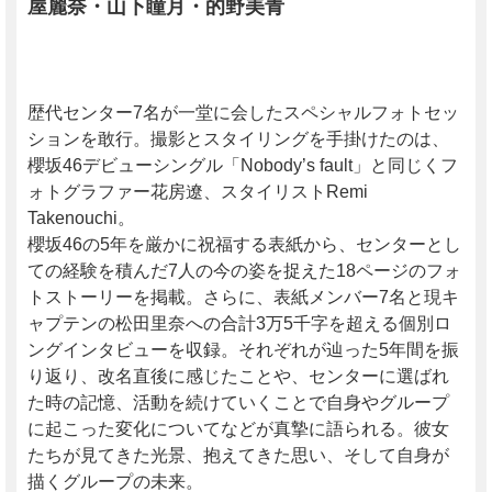
屋麗奈・山下瞳月・的野美青
歴代センター7名が一堂に会したスペシャルフォトセッ
ションを敢行。撮影とスタイリングを手掛けたのは、
櫻坂46デビューシングル「Nobody’s fault」と同じくフ
ォトグラファー花房遼、スタイリストRemi
Takenouchi。
櫻坂46の5年を厳かに祝福する表紙から、センターとし
ての経験を積んだ7人の今の姿を捉えた18ページのフォ
トストーリーを掲載。さらに、表紙メンバー7名と現キ
ャプテンの松田里奈への合計3万5千字を超える個別ロ
ングインタビューを収録。それぞれが辿った5年間を振
り返り、改名直後に感じたことや、センターに選ばれ
た時の記憶、活動を続けていくことで自身やグループ
に起こった変化についてなどが真摯に語られる。彼女
たちが見てきた光景、抱えてきた思い、そして自身が
描くグループの未来。