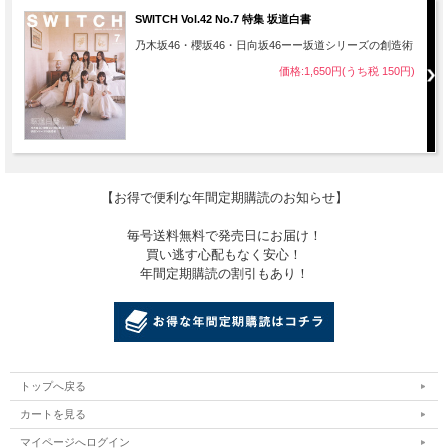
SWITCH Vol.42 No.7 特集 坂道白書
乃木坂46・櫻坂46・日向坂46ーー坂道シリーズの創造術
価格:1,650円(うち税 150円)
【お得で便利な年間定期購読のお知らせ】
毎号送料無料で発売日にお届け！
買い逃す心配もなく安心！
年間定期購読の割引もあり！
トップへ戻る
カートを見る
マイページへログイン