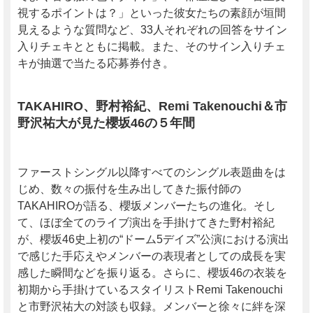
視するポイントは？」といった彼女たちの素顔が垣間
見えるような質問など、33人それぞれの回答をサイン
入りチェキとともに掲載。また、そのサイン入りチェ
キが抽選で当たる応募券付き。
TAKAHIRO、野村裕紀、Remi Takenouchi＆市
野沢祐大が見た櫻坂46の５年間
ファーストシングル以降すべてのシングル表題曲をは
じめ、数々の振付を生み出してきた振付師の
TAKAHIROが語る、櫻坂メンバーたちの進化。そし
て、ほぼ全てのライブ演出を手掛けてきた野村裕紀
が、櫻坂46史上初の“ドーム5デイズ”公演における演出
で感じた手応えやメンバーの表現者としての成長を実
感した瞬間などを振り返る。さらに、櫻坂46の衣装を
初期から手掛けているスタイリストRemi Takenouchi
と市野沢祐大の対談も収録。メンバーと徐々に絆を深