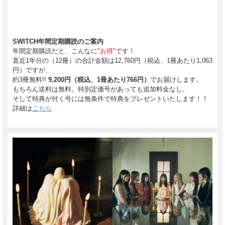
SWITCH年間定期購読のご案内
年間定期購読だと、こんなに
"お得"
です！
直近1年分の（12冊）の合計金額は12,760円（税込、1冊あたり1,063
円）ですが、
約3冊無料!!
9,200円（税込、1冊あたり766円）
でお届けします。
もちろん送料は無料。特別定価号があっても追加料金なし。
そして特典が付く号には無条件で特典をプレゼントいたします！！
詳細は
こちら