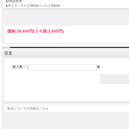
●5気圧防水
●サイズ：ケース35mm／バンド20mm
stagtyo.com
浅野忠信さんのインタビューはこちら
2015年3月20日発売
価格:
28,600円
(うち税 2,600円)
注文
購入数：
個
返品についての詳細はこちら