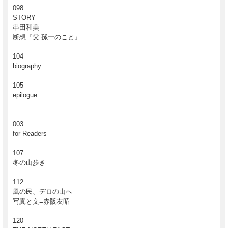
098
STORY
串田和美
断想『父 孫一のこと』
104
[山]
biography
105
epilogue
―――――――――――――――――――――――――――
003
for Readers
107
冬の山歩き
112
風の民、デロの山へ
写真と文=赤阪友昭
[都市]
120