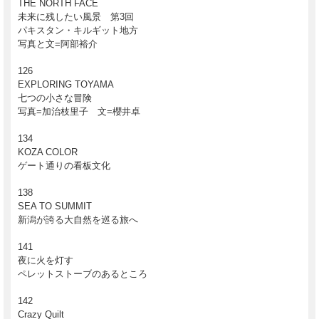
THE NORTH FACE
2017年11月20日発行予定
未来に残したい風景 第3回
パキスタン・キルギット地方
写真と文=阿部裕介
126
EXPLORING TOYAMA
七つの小さな冒険
写真=加治枝里子 文=櫻井卓
134
KOZA COLOR
ゲート通りの看板文化
138
SEA TO SUMMIT
新潟が誇る大自然を巡る旅へ
141
夜に火を灯す
ペレットストーブのあるところ
142
Crazy Quilt