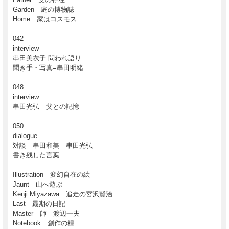
Garden 庭の博物誌
Home 家はコスモス
042
interview
串田美衣子 問われ語り
聞き手・写真=串田明緒
048
interview
串田光弘 父との記憶
050
dialogue
対談 串田和美 串田光弘
書き残した言葉
Illustration 変幻自在の絵
Jaunt 山へ遊ぶ
Kenji Miyazawa 追走の宮沢賢治
Last 最期の日記
Master 師 渡辺一夫
Notebook 創作の糧