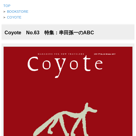
TOP
>
BOOKSTORE
>
COYOTE
Coyote No.63 特集：串田孫一のABC