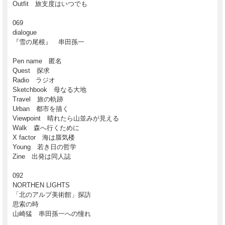
Outfit 旅支度はいつでも
069
dialogue
『雪の尾根』 串田孫一
特集：串田孫一のABC
Pen name 匿名
Quest 探求
Radio ラジオ
串田孫一にとって旅は最良の創造の泉だった。
Sketchbook 母なる大地
山に魅せられたその生涯八十九年間の人生。 登った山の数を想像することは愚か
Travel 旅の軌跡
なことに違いない。
リコーダーやハープを奏でる音楽家であり、 画家として多くの絵を残し、そのセ
Urban 都市を描く
ンスで装幀もこなし、 休日には大工職人にもなる。
Viewpoint 晴れたら山並みが見える
家庭にいるときは植物図鑑を片手に散歩に夢中になる市井の人でもあった。
Walk 森へ行くために
思い考えそして登る。
X factor 海は蜃気楼
自然という結晶が串田孫一を生成していった。
Young 若き日の哲学
夜空で微笑む星のようなひとつひとつの思い出を繋ぎ、
ここに串田孫一のABCという星座を刻む。
Zine 出発は同人誌
《SWITCH WEB特典》
092
串田孫一 「山」「都市」絵葉書セット
NORTHEN LIGHTS
「北のアルプ美術館」探訪
思索の時
山崎猛 串田孫一への憧れ