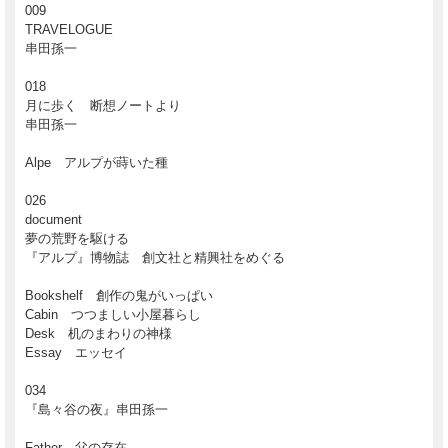
009
TRAVELOGUE
串田孫一
018
月に歩く 断想ノートより
串田孫一
Alpe アルプが蒔いた種
026
document
夢の荒野を駆ける
『アルプ』博物誌 創文社と精興社をめぐる
Bookshelf 創作の鬼がいっぱい
Cabin つつましい小屋暮らし
Desk 机のまわりの神様
Essay エッセイ
034
『島々谷の夜』串田孫一
Father 父の存在