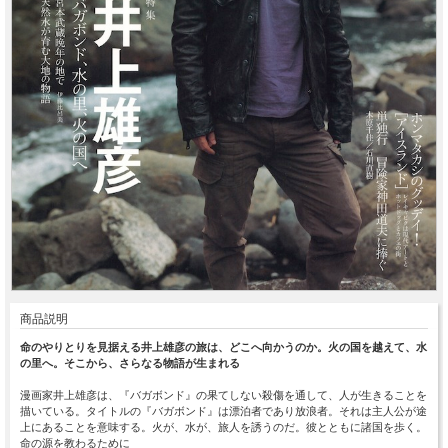
商品説明
命のやりとりを見据える井上雄彦の旅は、どこへ向かうのか。火の国を越えて、水
の里へ。そこから、さらなる物語が生まれる
漫画家井上雄彦は、『バガボンド』の果てしない殺傷を通して、人が生きることを
描いている。タイトルの『バガボンド』は漂泊者であり放浪者。それは主人公が途
上にあることを意味する。火が、水が、旅人を誘うのだ。彼とともに諸国を歩く。
命の源を教わるために