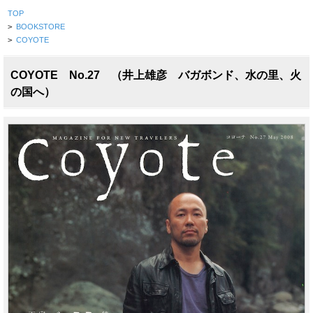
TOP
>
BOOKSTORE
>
COYOTE
COYOTE No.27 （井上雄彦 バガボンド、水の里、火
の国へ）