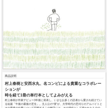
商品説明
村上春樹と安西水丸、名コンビによる貴重なコラボレー
ションが
時を経て1冊の単行本としてよみがえる
村上春樹が作家デビュー3年後に発表し、いまなお多くの読者から愛され続けてい
る短篇「午後の最後の芝生」。主人公の“僕”が、大学時代の芝刈りのアルバイトと
その最後の仕事について回想するこの物語には、その挿絵として描かれたものの、