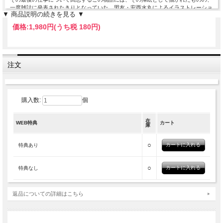
一度雑誌に発表されたきりとなっていた、盟友・安西水丸によるイラストレーショ
▼ 商品説明の続きを見る ▼
ンが存在する――。
安西の没後10年を機に、遺されていた原画をもとにして、その挿絵と物語を一冊
価格:
1,980円
(うち税 180円)
に。『象工場のハッピーエンド』や『村上朝日堂』シリーズなどの共著を始め、
数々の仕事を共にしてきた名コンビ、作家・村上春樹とイラストレーター・安西水
丸。ふたりの貴重なコラボレーションが、新たな装いでよみがえる。
注文
《SWITCH WEB特典》
安西水丸ポストカード
購入数:
個
在
WEB特典
カート
庫
ISBN:9784884186470
○
特典あり
2024年9月25日刊行
○
特典なし
返品についての詳細はこちら