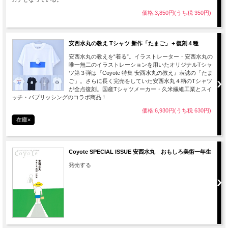
価格:3,850円(うち税 350円)
安西水丸の教え Tシャツ 新作「たまご」＋復刻４種
安西水丸の教えを“着る”。イラストレーター・安西水丸の
唯一無二のイラストレーションを用いたオリジナルTシャ
ツ第３弾は『Coyote 特集 安西水丸の教え』表誌の「たま
ご」。さらに長く完売をしていた安西水丸４柄のTシャツ
が全点復刻。国産Tシャツメーカー・久米繊維工業とスイ
ッチ・パブリッシングのコラボ商品！
価格:6,930円(うち税 630円)
在庫×
Coyote SPECIAL ISSUE 安西水丸 おもしろ美術一年生
発売する