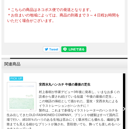
＊こちらの商品はネコポス便での発送となります。
＊お住まいの地域によっては、商品の到着まで３～４日程お時間を
いただく場合がございます。
関連商品
PICK UP
安西水丸ハンカチ 午後の最後の芝生
村上春樹が作家デビュー3年後に発表し、いまなお多くの
読者から愛され続けている短篇「午後の最後の芝生」。
この物語の挿絵として描かれた、盟友・安西水丸による
イラストレーションがハンカチに！
製作は、これまで多様なイラストレーターのハンカチを
生み出してきたOLD-FASHIONED COMPANY。プリントや縫製はすべて国内工
場で行い、綿100％のハリのある生地は歪みにくく吸水性にも優れる。繊細な筆
致までも見える細かなプリントが施され、普段使いでも、飾っても楽しめるハン
カチとなっている。