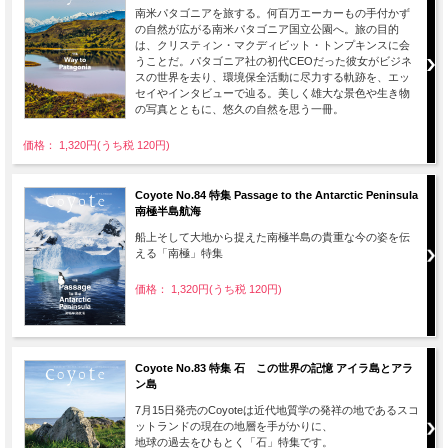
南米パタゴニアを旅する。何百万エーカーもの手付かず
の自然が広がる南米パタゴニア国立公園へ。旅の目的
は、クリスティン・マクディビット・トンプキンスに会
うことだ。パタゴニア社の初代CEOだった彼女がビジネ
スの世界を去り、環境保全活動に尽力する軌跡を、エッ
セイやインタビューで辿る。美しく雄大な景色や生き物
の写真とともに、悠久の自然を思う一冊。
価格： 1,320円(うち税 120円)
Coyote No.84 特集 Passage to the Antarctic Peninsula
南極半島航海
船上そして大地から捉えた南極半島の貴重な今の姿を伝
える「南極」特集
価格： 1,320円(うち税 120円)
Coyote No.83 特集 石 この世界の記憶 アイラ島とアラ
ン島
7月15日発売のCoyoteは近代地質学の発祥の地であるスコ
ットランドの現在の地層を手がかりに、
地球の過去をひもとく「石」特集です。