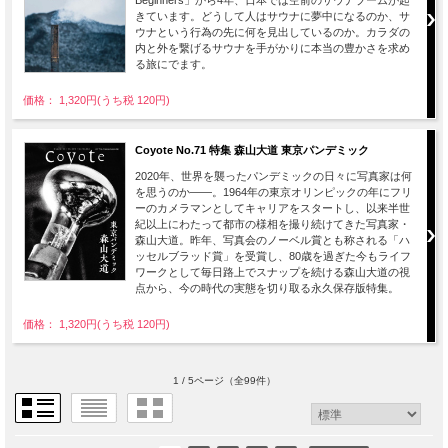
きています。どうして人はサウナに夢中になるのか、サ
ウナという行為の先に何を見出しているのか。カラダの
内と外を繋げるサウナを手がかりに本当の豊かさを求め
る旅にでます。
価格： 1,320円(うち税 120円)
Coyote No.71 特集 森山大道 東京パンデミック
2020年、世界を襲ったパンデミックの日々に写真家は何
を思うのか――。1964年の東京オリンピックの年にフリ
ーのカメラマンとしてキャリアをスタートし、以来半世
紀以上にわたって都市の様相を撮り続けてきた写真家・
森山大道。昨年、写真会のノーベル賞とも称される「ハ
ッセルブラッド賞」を受賞し、80歳を過ぎた今もライフ
ワークとして毎日路上でスナップを続ける森山大道の視
点から、今の時代の実態を切り取る永久保存版特集。
価格： 1,320円(うち税 120円)
1 / 5ページ
（全99件）