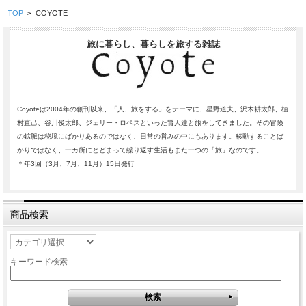
TOP
>
COYOTE
旅に暮らし、暮らしを旅する雑誌
Coyoteは2004年の創刊以来、「人、旅をする」をテーマに、星野道夫、沢木耕太郎、植
村直己、谷川俊太郎、ジェリー・ロペスといった賢人達と旅をしてきました。その冒険
の鉱脈は秘境にばかりあるのではなく、日常の営みの中にもあります。移動することば
かりではなく、一カ所にとどまって繰り返す生活もまた一つの「旅」なのです。
＊年3回（3月、7月、11月）15日発行
商品検索
キーワード検索