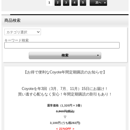
1
2
3
4
5
次へ
商品検索
キーワード検索
【お得で便利なCoyote年間定期購読のお知らせ】
Coyoteを年3回（3月、7月、11月）15日にお届け！
買い逃す心配もなく安心！年間定期購読の割引もあり！
通常価格（1,320円 × 3冊）
3,960円(税込)
▽
3,100円 (うち税282円)
＜ 21%OFF ＞