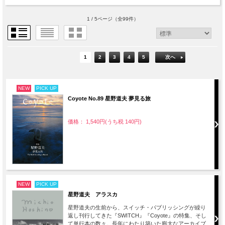
1 / 5ページ
（全99件）
1
2
3
4
5
次へ
NEW
PICK UP
Coyote No.89 星野道夫 夢見る旅
価格： 1,540円(うち税 140円)
NEW
PICK UP
星野道夫 アラスカ
星野道夫の生前から、スイッチ・パブリッシングが繰り
返し刊行してきた『SWITCH』『Coyote』の特集、そし
て単行本の数々。長年にわたり築いた膨大なアーカイブ