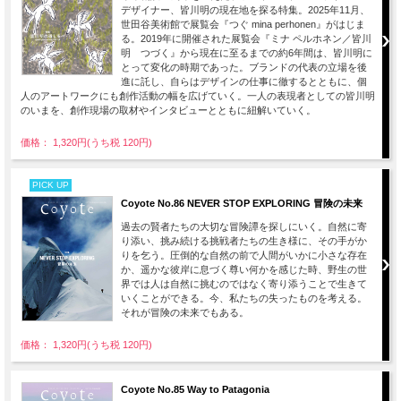
デザイナー、皆川明の現在地を探る特集。2025年11月、
世田谷美術館で展覧会『つぐ mina perhonen』がはじま
る。2019年に開催された展覧会『ミナ ペルホネン／皆川
明 つづく』から現在に至るまでの約6年間は、皆川明に
とって変化の時期であった。ブランドの代表の立場を後
進に託し、自らはデザインの仕事に徹するとともに、個
人のアートワークにも創作活動の幅を広げていく。一人の表現者としての皆川明
のいまを、創作現場の取材やインタビューとともに紐解いていく。
価格： 1,320円(うち税 120円)
PICK UP
Coyote No.86 NEVER STOP EXPLORING 冒険の未来
過去の賢者たちの大切な冒険譚を探しにいく。自然に寄
り添い、挑み続ける挑戦者たちの生き様に、その手がか
りを乞う。圧倒的な自然の前で人間がいかに小さな存在
か、遥かな彼岸に息づく尊い何かを感じた時、野生の世
界では人は自然に挑むのではなく寄り添うことで生きて
いくことができる。今、私たちの失ったものを考える。
それが冒険の未来でもある。
価格： 1,320円(うち税 120円)
Coyote No.85 Way to Patagonia