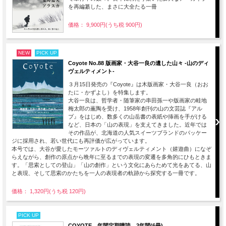
を再編纂した、まさに大全たる一冊
価格： 9,900円(うち税 900円)
NEW
PICK UP
Coyote No.88 版画家・大谷一良の遺した山々 -山のディ
ヴェルティメント-
３月15日発売の『Coyote』は木版画家・⼤⾕⼀良（おお
たに・かずよし）を特集します。
大谷一良は、哲学者・随筆家の串⽥孫⼀や版画家の畦地
梅太郎の薫陶を受け、1958年創刊の⼭の⽂芸誌『アル
プ』をはじめ、数多くの⼭岳書の表紙や挿画を手がける
など、日本の「山の表現」を支えてきました。近年では
その作品が、北海道の⼈気スイーツブランドのパッケー
ジに採⽤され、若い世代にも再評価が広がっています。
本号では、大谷が愛したモーツァルトのディヴェルティメント（嬉遊曲）になぞ
らえながら、創作の原点から晩年に至るまでの表現の変遷を多角的にひもときま
す。「思索としての登⼭」「⼭の創作」という文化にあらためて光をあてる、山
と表現、そして思索のかたちを一人の表現者の軌跡から探究する一冊です。
価格： 1,320円(うち税 120円)
PICK UP
COYOTE 年間定期購読 2年間(6冊)