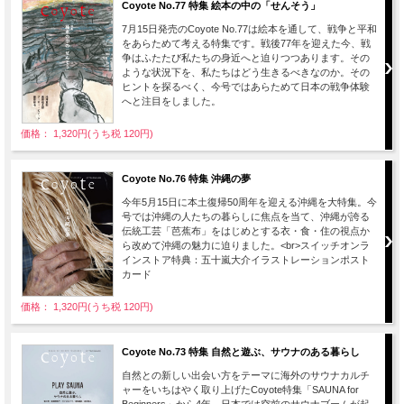
Coyote No.77 特集 絵本の中の「せんそう」
7月15日発売のCoyote No.77は絵本を通して、戦争と平和
をあらためて考える特集です。戦後77年を迎えた今、戦
争はふたたび私たちの身近へと迫りつつあります。その
ような状況下を、私たちはどう生きるべきなのか。その
ヒントを探るべく、今号ではあらためて日本の戦争体験
へと注目をしました。
価格： 1,320円(うち税 120円)
Coyote No.76 特集 沖縄の夢
今年5月15日に本土復帰50周年を迎える沖縄を大特集。今
号では沖縄の人たちの暮らしに焦点を当て、沖縄が誇る
伝統工芸「芭蕉布」をはじめとする衣・食・住の視点か
ら改めて沖縄の魅力に迫りました。<br>スイッチオンラ
インストア特典：五十嵐大介イラストレーションポスト
カード
価格： 1,320円(うち税 120円)
Coyote No.73 特集 自然と遊ぶ、サウナのある暮らし
自然との新しい出会い方をテーマに海外のサウナカルチ
ャーをいちはやく取り上げたCoyote特集「SAUNA for
Beginners」から4年、日本では空前のサウナブームが起