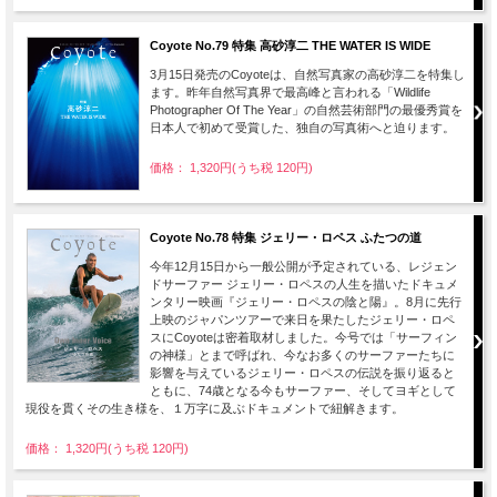
Coyote No.79 特集 高砂淳二 THE WATER IS WIDE
3月15日発売のCoyoteは、自然写真家の高砂淳二を特集し
ます。昨年自然写真界で最高峰と言われる「Wildlife
Photographer Of The Year」の自然芸術部門の最優秀賞を
日本人で初めて受賞した、独自の写真術へと迫ります。
価格： 1,320円(うち税 120円)
Coyote No.78 特集 ジェリー・ロペス ふたつの道
今年12月15日から一般公開が予定されている、レジェン
ドサーファー ジェリー・ロペスの人生を描いたドキュメ
ンタリー映画『ジェリー・ロペスの陰と陽』。8月に先行
上映のジャパンツアーで来日を果たしたジェリー・ロペ
スにCoyoteは密着取材しました。今号では「サーフィン
の神様」とまで呼ばれ、今なお多くのサーファーたちに
影響を与えているジェリー・ロペスの伝説を振り返ると
ともに、74歳となる今もサーファー、そしてヨギとして
現役を貫くその生き様を、１万字に及ぶドキュメントで紐解きます。
価格： 1,320円(うち税 120円)