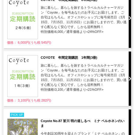
旅に暮らし、暮らしを旅するトラベルカルチャーマガジ
ン「Coyote」を毎号あなたのお手元にお届けします。ご
自宅はもちろん、オフィスやショップに毎号発売日（3月
15日、7月15日、11月15日）にお届けしますので、買い逃
す心配もなく安心です。しかも送料無料！
特別価格\6,000／通常価格より<24%OFF>
価格： 6,000円(うち税 545円)
COYOTE 年間定期購読 1年間(3冊)
旅に暮らし、暮らしを旅するトラベルカルチャーマガジ
ン「Coyote」を毎号あなたのお手元にお届けします。ご
自宅はもちろん、オフィスやショップに毎号発売日（3月
15日、7月15日、11月15日）にお届けしますので、買い逃
す心配もなく安心です。しかも送料無料！
特別価格\3,100／通常価格より<21%OFF>
価格： 3,100円(うち税 282円)
PICK UP
Coyote No.87 皆川 明の道しるべ ミナ ペルホネンのい
ま
今年創設30周年を迎えたブランド「ミナ ペルホネン」の