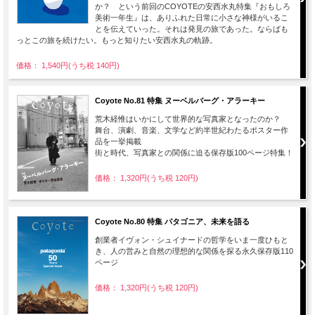
か？ という前回のCOYOTEの安西水丸特集『おもしろ
美術一年生』は、ありふれた日常に小さな神様がいるこ
とを伝えていった。それは発見の旅であった。ならばも
っとこの旅を続けたい。もっと知りたい安西水丸の軌跡。
価格： 1,540円(うち税 140円)
Coyote No.81 特集 ヌーベルバーグ・アラーキー
荒木経惟はいかにして世界的な写真家となったのか？
舞台、演劇、音楽、文学など約半世紀わたるポスター作
品を一挙掲載
街と時代、写真家との関係に迫る保存版100ページ特集！
価格： 1,320円(うち税 120円)
Coyote No.80 特集 パタゴニア、未来を語る
創業者イヴォン・シュイナードの哲学をいま一度ひもと
き、人の営みと自然の理想的な関係を探る永久保存版110
ページ
価格： 1,320円(うち税 120円)