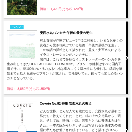
価格： 1,320円(うち税 120円)
PICK UP
安西水丸ハンカチ 午後の最後の芝生
村上春樹が作家デビュー3年後に発表し、いまなお多くの
読者から愛され続けている短篇「午後の最後の芝生」。
この物語の挿絵として描かれた、盟友・安西水丸による
イラストレーションがハンカチに！
製作は、これまで多様なイラストレーターのハンカチを
生み出してきたOLD-FASHIONED COMPANY。プリントや縫製はすべて国内工
場で行い、綿100％のハリのある生地は歪みにくく吸水性にも優れる。繊細な筆
致までも見える細かなプリントが施され、普段使いでも、飾っても楽しめるハン
カチとなっている。
価格： 3,850円(うち税 350円)
Coyote No.82 特集 安西水丸の教え
どんな世界、どんな人でも絵になる。安西水丸が最初に
私たちに教えてくれたことだ。机の上の文房具から、玩
具、そして旅、映画、小説、音楽とともに安西水丸は生
きた。一本の線からいきいきと活写される安西水丸の物
語に私たちは魅了され続けている。どう描けばいいの