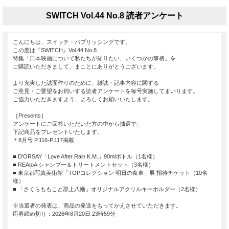
SWITCH Vol.44 No.8 読者アンケート
こんにちは、スイッチ・パブリッシングです。
この度は『SWITCH』Vol.44 No.8
特集「日本映画について私たちが知りたい、いくつかの事柄」を
ご購読いただきまして、まことにありがとうございます。
より充実した誌面作りのために、雑誌・記事内容に関する
ご意見・ご要望をお伺いする読者アンケートを毎号実施してまいります。
ご協力いただきますよう、よろしくお願いいたします。
［Presents］
アンケートにご回答いただいた方の中から抽選で、
下記商品をプレゼントいたします。
＊8月号 P.116-P.117掲載
■ D'ORSAY「Love After Rain K.M.」90mlボトル（1名様）
■ REAtoA シャンプー＆トリートメントセット（3名様）
■ 東京都写真美術館「TOPコレクション 明日の食卓」展 招待チケット（10名
様）
■ 「さくらももこと郡上八幡」オリジナルアクリルキーホルダー（2名様）
※当選者の発表は、商品の発送をもってかえさせていただきます。
応募締め切り：2026年8月20日 23時59分