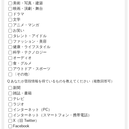
美術・写真・建築
映画・演劇・舞台
ドラマ
文学
アニメ・マンガ
お笑い
タレント・アイドル
ファッション・美容
健康・ライフスタイル
科学・テクノロジー
オーディオ
食・グルメ
アウトドア・スポーツ
〈その他〉
Q あなたが普段情報を得ているものを教えてください（複数回答可）
新聞
雑誌・書籍
テレビ
ラジオ
インターネット（PC）
インターネット（スマートフォン・携帯電話）
X（旧 Twitter）
Facebook