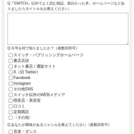
Q『SWITCH』以外でよく読む雑誌、面白かった本、ホームページなどあ
りましたらタイトルをお教えください。
Q 今号を何で知りましたか？（複数回答可）
スイッチ・パブリッシングホームページ
書店店頭
ネット書店 / 通販サイト
X（旧 Twitter）
Facebook
Instagram
その他SNS
スイッチ以外のWEBメディア
喫茶店・美容室
口コミ
定期購読
〈その他〉
Q あなたが興味があるジャンルを教えてください（複数回答可）
音楽・ダンス